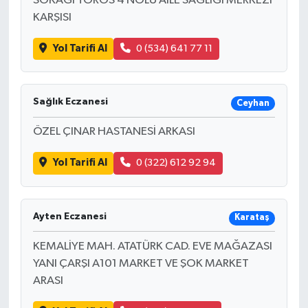
SOKAĞI TOROS 4 NOLU AİLE SAĞLIĞI MERKEZİ
KARŞISI
Yol Tarifi Al
0 (534) 641 77 11
Sağlık Eczanesi
Ceyhan
ÖZEL ÇINAR HASTANESİ ARKASI
Yol Tarifi Al
0 (322) 612 92 94
Ayten Eczanesi
Karataş
KEMALİYE MAH. ATATÜRK CAD. EVE MAĞAZASI
YANI ÇARŞI A101 MARKET VE ŞOK MARKET
ARASI