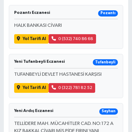
Pozantı Eczanesi
Pozantı
HALK BANKASI CİVARI
Yol Tarifi Al
0 (532) 740 86 68
Yeni Tufanbeyli Eczanesi
Tufanbeyli
TUFANBEYLİ DEVLET HASTANESİ KARŞISI
Yol Tarifi Al
0 (322) 781 82 52
Yeni Ardıç Eczanesi
Seyhan
TELLİDERE MAH. MÜCAHİTLER CAD. NO:172 A
KIZ BAKKAL CİVARI MİS PİDE FIRINI YANI