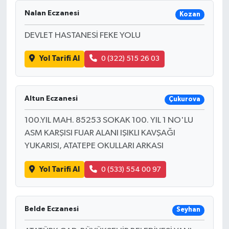
Nalan Eczanesi
Kozan
DEVLET HASTANESİ FEKE YOLU
Yol Tarifi Al
0 (322) 515 26 03
Altun Eczanesi
Çukurova
100.YIL MAH. 85253 SOKAK 100. YIL 1 NO'LU
ASM KARŞISI FUAR ALANI IŞIKLI KAVŞAĞI
YUKARISI, ATATEPE OKULLARI ARKASI
Yol Tarifi Al
0 (533) 554 00 97
Belde Eczanesi
Seyhan