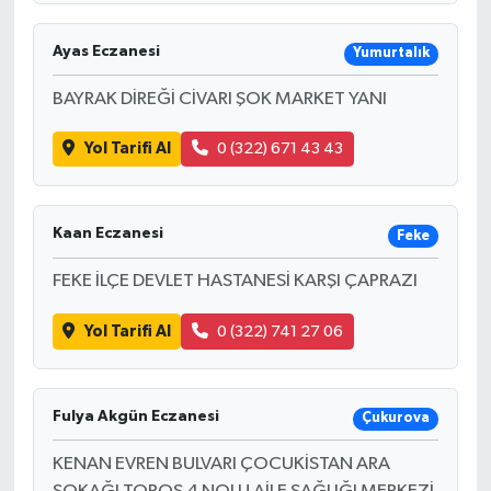
Ayas Eczanesi
Yumurtalık
BAYRAK DİREĞİ CİVARI ŞOK MARKET YANI
Yol Tarifi Al
0 (322) 671 43 43
Kaan Eczanesi
Feke
FEKE İLÇE DEVLET HASTANESİ KARŞI ÇAPRAZI
Yol Tarifi Al
0 (322) 741 27 06
Fulya Akgün Eczanesi
Çukurova
KENAN EVREN BULVARI ÇOCUKİSTAN ARA