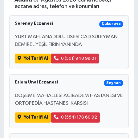
eczane adres, telefon ve konumları
Serenay Eczanesi
Çukurova
YURT MAH. ANADOLU LİSESİ CAD.SÜLEYMAN
DEMİREL YEŞİL FIRIN YANINDA
Yol Tarifi Al
0 (501) 940 98 01
Eslem Ünal Eczanesi
Seyhan
DÖŞEME MAHALLESİ ACIBADEM HASTANESİ VE
ORTOPEDİA HASTANESİ KARŞISI
Yol Tarifi Al
0 (554) 178 60 92