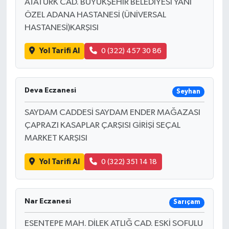
ATATÜRK CAD. BÜYÜKŞEHİR BELEDİYESİ YANI
ÖZEL ADANA HASTANESİ (ÜNİVERSAL
HASTANESİ)KARŞISI
Yol Tarifi Al
0 (322) 457 30 86
Deva Eczanesi
Seyhan
SAYDAM CADDESİ SAYDAM ENDER MAĞAZASI
ÇAPRAZI KASAPLAR ÇARŞISI GİRİŞİ SEÇAL
MARKET KARŞISI
Yol Tarifi Al
0 (322) 351 14 18
Nar Eczanesi
Sarıçam
ESENTEPE MAH. DİLEK ATLIĞ CAD. ESKİ SOFULU