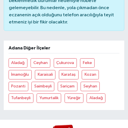
beklenmedik durumlar nedeniyle nöbete
gelemeyebilir. Bu nedenle, yola çıkmadan önce
eczanenin açık olduğunu telefon aracılığıyla teyit
etmeniz iyi bir fikir olacaktır.
Adana Diğer İlçeler
Aladağ
Ceyhan
Çukurova
Feke
İmamoğlu
Karaisali
Karataş
Kozan
Pozanti
Saimbeyli
Sariçam
Seyhan
Tufanbeyli
Yumurtalik
Yüreğir
Aladağ