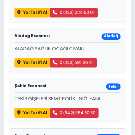
Yol Tarifi Al
0 (322) 224 60 01
Aladağ Eczanesi
Aladağ
ALADAĞ SAĞLIK OCAĞI CİVARI
Yol Tarifi Al
0 (322) 591 26 41
Şahin Eczanesi
Tekir
TEKİR GİŞELERİ SEMT POLİKLİNİĞİ YANI
Yol Tarifi Al
0 (542) 584 30 30