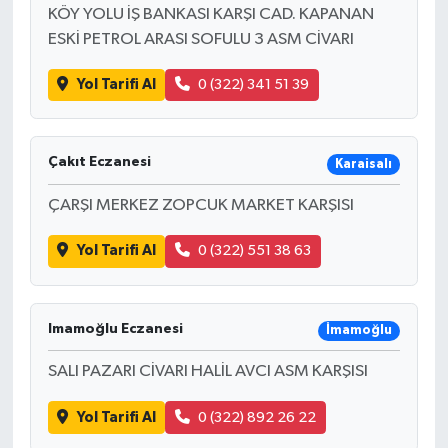
KÖY YOLU İŞ BANKASI KARŞI CAD. KAPANAN
ESKİ PETROL ARASI SOFULU 3 ASM CİVARI
Yol Tarifi Al
0 (322) 341 51 39
Çakıt Eczanesi
Karaisalı
ÇARŞI MERKEZ ZOPCUK MARKET KARŞISI
Yol Tarifi Al
0 (322) 551 38 63
Imamoğlu Eczanesi
İmamoğlu
SALI PAZARI CİVARI HALİL AVCI ASM KARŞISI
Yol Tarifi Al
0 (322) 892 26 22