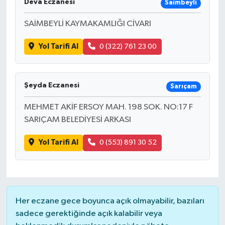
Deva Eczanesi
Saimbeyli
SAİMBEYLİ KAYMAKAMLIĞI CİVARI
Yol Tarifi Al
0 (322) 761 23 00
Şeyda Eczanesi
Sarıçam
MEHMET AKİF ERSOY MAH. 198 SOK. NO:17 F
SARIÇAM BELEDİYESİ ARKASI
Yol Tarifi Al
0 (553) 891 30 52
Her eczane gece boyunca açık olmayabilir, bazıları
sadece gerektiğinde açık kalabilir veya