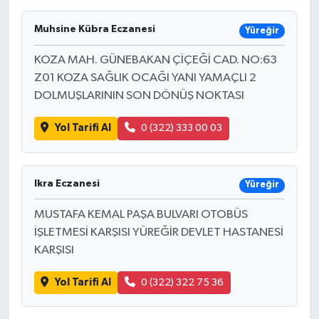
Muhsine Kübra Eczanesi
Yüreğir
KOZA MAH. GÜNEBAKAN ÇİÇEĞİ CAD. NO:63
Z01 KOZA SAĞLIK OCAĞI YANI YAMAÇLI 2
DOLMUŞLARININ SON DÖNÜŞ NOKTASI
Yol Tarifi Al
0 (322) 333 00 03
Ikra Eczanesi
Yüreğir
MUSTAFA KEMAL PAŞA BULVARI OTOBÜS
İŞLETMESİ KARŞISI YÜREĞİR DEVLET HASTANESİ
KARŞISI
Yol Tarifi Al
0 (322) 322 75 36