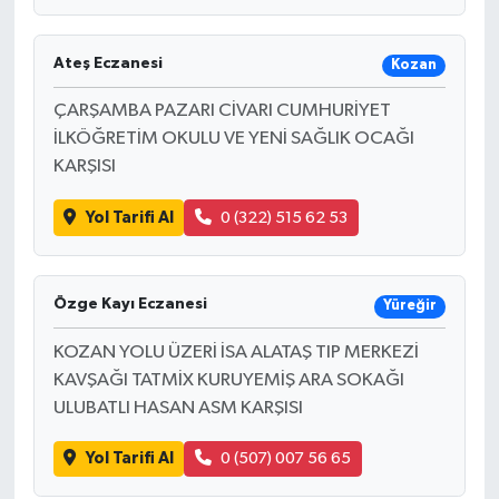
Ateş Eczanesi
Kozan
ÇARŞAMBA PAZARI CİVARI CUMHURİYET
İLKÖĞRETİM OKULU VE YENİ SAĞLIK OCAĞI
KARŞISI
Yol Tarifi Al
0 (322) 515 62 53
Özge Kayı Eczanesi
Yüreğir
KOZAN YOLU ÜZERİ İSA ALATAŞ TIP MERKEZİ
KAVŞAĞI TATMİX KURUYEMİŞ ARA SOKAĞI
ULUBATLI HASAN ASM KARŞISI
Yol Tarifi Al
0 (507) 007 56 65