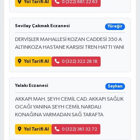
Yol Tarifi Al
0 (322) 681 22 63
Sevilay Çakmak Eczanesi
Yüreğir
DERVİŞLER MAHALLESİ KOZAN CADDESİ 350 A
ALTINKOZA HASTANE KARŞISI TREN HATTI YANI
Yol Tarifi Al
0 (322) 322 28 18
Yalakı Eczanesi
Seyhan
AKKAPI MAH. ŞEYH CEMİL CAD. AKKAPI SAĞLIK
OCAĞI YANINA ŞEYH CEMİL NARDALI
KONAĞINA VARMADAN SAĞ TARAFTA
Yol Tarifi Al
0 (322) 361 32 72