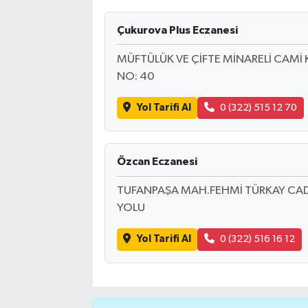
Çukurova Plus Eczanesi
MÜFTÜLÜK VE ÇİFTE MİNARELİ CAMİ
NO: 40
Yol Tarifi Al
0 (322) 515 12 70
Özcan Eczanesi
TUFANPAŞA MAH.FEHMİ TÜRKAY CAD.
YOLU
Yol Tarifi Al
0 (322) 516 16 12