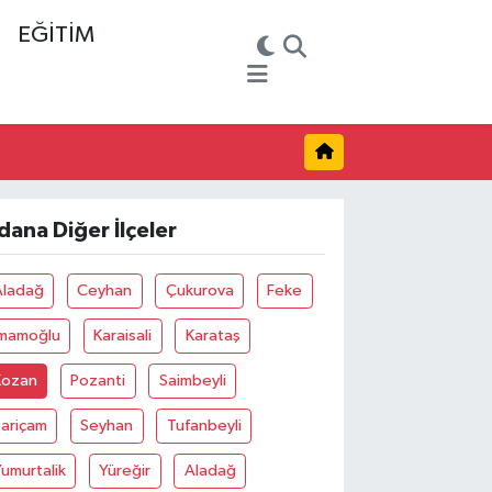
EĞİTİM
dana Diğer İlçeler
Aladağ
Ceyhan
Çukurova
Feke
İmamoğlu
Karaisali
Karataş
Kozan
Pozanti
Saimbeyli
Sariçam
Seyhan
Tufanbeyli
umurtalik
Yüreğir
Aladağ