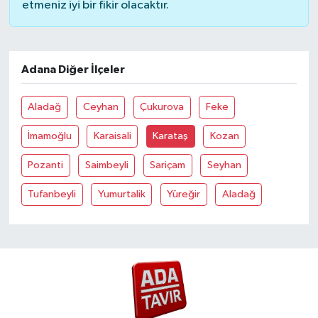
etmeniz iyi bir fikir olacaktır.
Adana Diğer İlçeler
Aladağ
Ceyhan
Çukurova
Feke
İmamoğlu
Karaisali
Karataş
Kozan
Pozanti
Saimbeyli
Sariçam
Seyhan
Tufanbeyli
Yumurtalik
Yüreğir
Aladağ