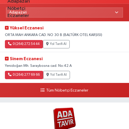
Yüksel Eczanesi
ORTA MAH ANKARA CAD. NO 30 B (BALTÜRK OTEL KARŞISI)
0 (264) 272 54 44
Yol Tarifi Al
Sinem Eczanesi
Yenidoğan Mh. Saraybosna cad. No:42 A
0 (264) 277 69 66
Yol Tarifi Al
Tüm Nöbetçi Eczaneler