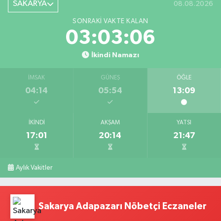
SAKARYA
08.08.2026
SONRAKI VAKTE KALAN
03:03:05
İkindi Namazı
İMSAK
GÜNEŞ
ÖĞLE
04:14
05:54
13:09
İKINDI
AKŞAM
YATSI
17:01
20:14
21:47
Aylık Vakitler
Sakarya Adapazarı Nöbetçi Eczaneler