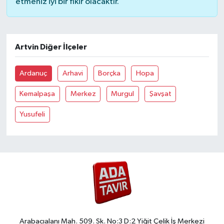
etmeniz iyi bir fikir olacaktır.
Artvin Diğer İlçeler
Ardanuç
Arhavi
Borçka
Hopa
Kemalpaşa
Merkez
Murgul
Şavşat
Yusufeli
Arabacıalanı Mah. 509. Sk. No:3 D:2 Yiğit Çelik İş Merkezi