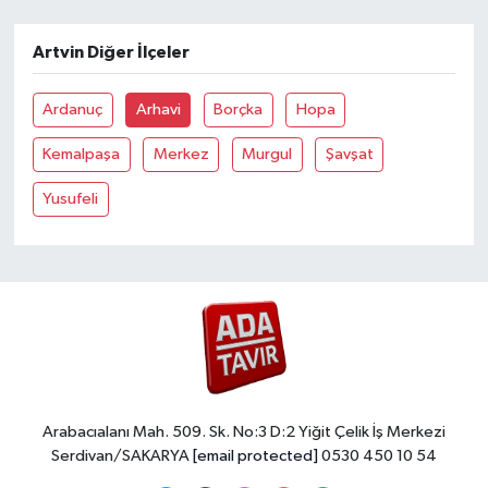
Artvin Diğer İlçeler
Ardanuç
Arhavi
Borçka
Hopa
Kemalpaşa
Merkez
Murgul
Şavşat
Yusufeli
Arabacıalanı Mah. 509. Sk. No:3 D:2 Yiğit Çelik İş Merkezi
Serdivan/SAKARYA
[email protected]
0530 450 10 54