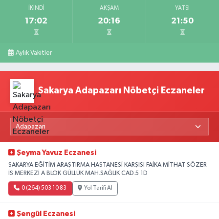
İKINDI
AKŞAM
YATSI
17:02
20:16
21:50
Aylık Vakitler
Sakarya Adapazarı Nöbetçi Eczaneler
Şeyma Yavuz Eczanesi
SAKARYA EĞİTİM ARAŞTIRMA HASTANESİ KARŞISI FAİKA MİTHAT SÖZER
İS MERKEZİ A BLOK GÜLLÜK MAH.SAĞLIK CAD.5 1D
0 (264) 503 10 83
Yol Tarifi Al
Şengül Eczanesi