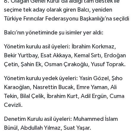
8. Olağan Genel Kurul'da aldığı tam destek ile
seçime tek aday olarak giren Balcı, yeniden
Türkiye Fırıncılar Federasyonu Başkanlığı’na seçildi
Balcı’nın yönetiminde şu isimler yer aldı:
Yönetim kurulu asil üyeleri: İbrahim Korkmaz,
Bekir Yurtbay, Esat Akkaya, Kemal Sırtı, Erdoğan
Çetin, Şahin Ek, Osman Çırakoğlu, Yusuf Toprak.
Yönetim kurulu yedek üyeleri: Yasin Gözel, Şıho
Karaoğlan, Nasrettin Bucak, Emre Yaman, Ali
Tekin, Bilal Çelik, İbrahim Kurt, Adil Ergün, Cuma
Cevizli.
Denetim Kurulu asil üyeleri: Muhammed İslam
Bünül, Abdullah Yılmaz, Suat Yaşar.