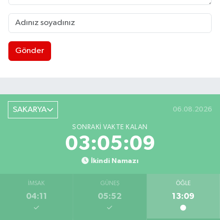
Gönder
SAKARYA
06.08.2026
SONRAKI VAKTE KALAN
03:05:08
İkindi Namazı
İMSAK
GÜNEŞ
ÖĞLE
04:11
05:52
13:09