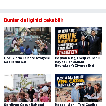
Bunlar da ilginizi çekebilir
Çocuklarla Felsefe Atölyesi
Başkan Dinç, Enerji ve Tabii
Kapılarını Açtı
Kaynaklar Bakanı
Bayraktar’ı Ziyaret Etti
Serdivan Çocuk Bahçesi
Kocaali Sahili Yeni Cazibe