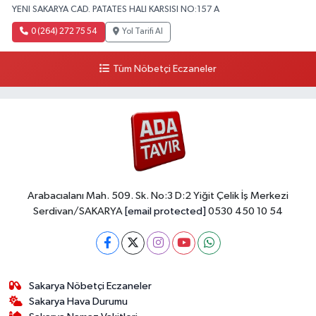
YENI SAKARYA CAD. PATATES HALI KARSISI NO:157 A
0 (264) 272 75 54
Yol Tarifi Al
Tüm Nöbetçi Eczaneler
Arabacıalanı Mah. 509. Sk. No:3 D:2 Yiğit Çelik İş Merkezi
Serdivan/SAKARYA
[email protected]
0530 450 10 54
Sakarya Nöbetçi Eczaneler
Sakarya Hava Durumu