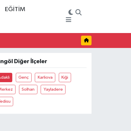
EĞİTİM
ingöl Diğer İlçeler
dakli
Genç
Karliova
Kiği
Merkez
Solhan
Yayladere
Yedisu