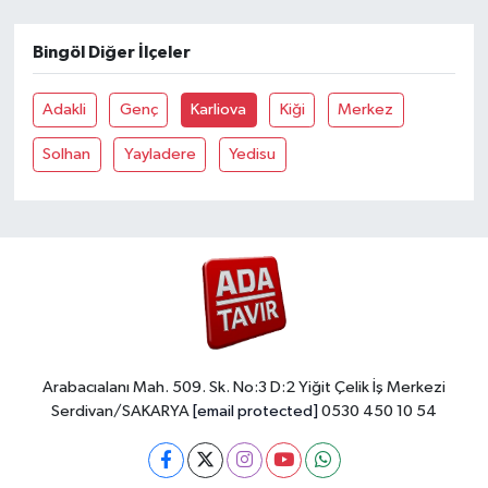
Bingöl Diğer İlçeler
Adakli
Genç
Karliova
Kiği
Merkez
Solhan
Yayladere
Yedisu
Arabacıalanı Mah. 509. Sk. No:3 D:2 Yiğit Çelik İş Merkezi
Serdivan/SAKARYA
[email protected]
0530 450 10 54