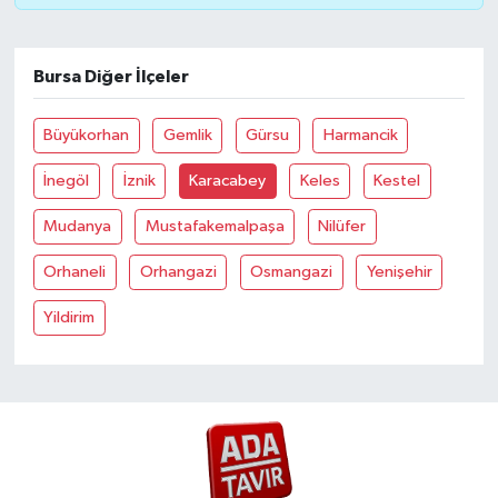
Bursa Diğer İlçeler
Büyükorhan
Gemlik
Gürsu
Harmancik
İnegöl
İznik
Karacabey
Keles
Kestel
Mudanya
Mustafakemalpaşa
Nilüfer
Orhaneli
Orhangazi
Osmangazi
Yenişehir
Yildirim