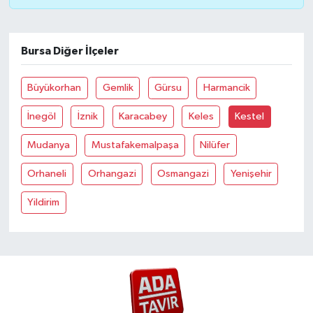
Bursa Diğer İlçeler
Büyükorhan
Gemlik
Gürsu
Harmancik
İnegöl
İznik
Karacabey
Keles
Kestel
Mudanya
Mustafakemalpaşa
Nilüfer
Orhaneli
Orhangazi
Osmangazi
Yenişehir
Yildirim