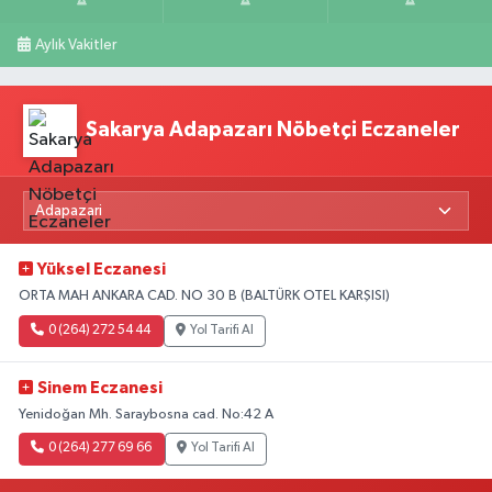
Aylık Vakitler
Sakarya Adapazarı Nöbetçi Eczaneler
Yüksel Eczanesi
ORTA MAH ANKARA CAD. NO 30 B (BALTÜRK OTEL KARŞISI)
0 (264) 272 54 44
Yol Tarifi Al
Sinem Eczanesi
Yenidoğan Mh. Saraybosna cad. No:42 A
0 (264) 277 69 66
Yol Tarifi Al