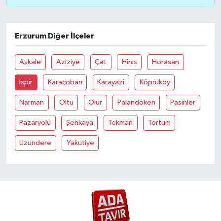
Erzurum Diğer İlçeler
Aşkale
Aziziye
Çat
Hinis
Horasan
İspir
Karaçoban
Karayazi
Köprüköy
Narman
Oltu
Olur
Palandöken
Pasinler
Pazaryolu
Şenkaya
Tekman
Tortum
Uzundere
Yakutiye