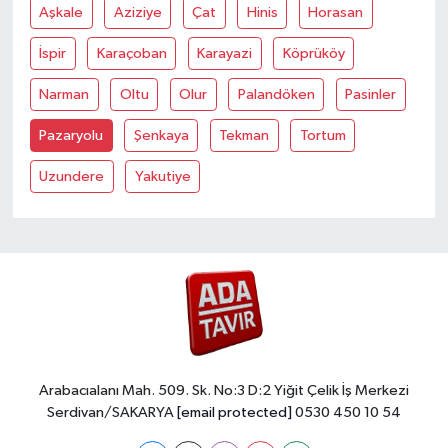
Aşkale
Aziziye
Çat
Hinis
Horasan
İspir
Karaçoban
Karayazi
Köprüköy
Narman
Oltu
Olur
Palandöken
Pasinler
Pazaryolu
Şenkaya
Tekman
Tortum
Uzundere
Yakutiye
Arabacıalanı Mah. 509. Sk. No:3 D:2 Yiğit Çelik İş Merkezi
Serdivan/SAKARYA
[email protected]
0530 450 10 54