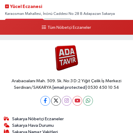
Yücel Eczanesi
Karaosman Mahallesi, İnönü Caddesi No:28 B Adapazarı Sakarya
0 (264) 274 11 90
Yol Tarifi Al
Tüm Nöbetçi Eczaneler
Kent Eczanesi
Karaman Mahallesi, Cahit Kıraç Caddesi No:31 16 Adapazarı Sakarya
0 (264) 221 29 51
Yol Tarifi Al
Arabacıalanı Mah. 509. Sk. No:3 D:2 Yiğit Çelik İş Merkezi
Serdivan/SAKARYA
[email protected]
0530 450 10 54
Sakarya Nöbetçi Eczaneler
Sakarya Hava Durumu
Sakarya Namaz Vakitleri