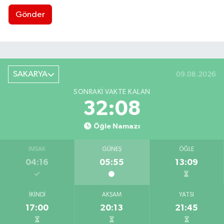
Gönder
SAKARYA
09.08.2026
SONRAKI VAKTE KALAN
32:07
Öğle Namazı
İMSAK
GÜNEŞ
ÖĞLE
04:16
05:55
13:09
İKINDI
AKŞAM
YATSI
17:00
20:13
21:45