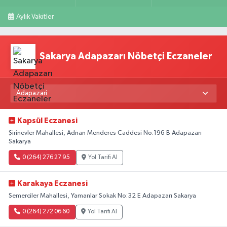
Aylık Vakitler
Sakarya Adapazarı Nöbetçi Eczaneler
Kapsül Eczanesi
Şirinevler Mahallesi, Adnan Menderes Caddesi No:196 B Adapazarı
Sakarya
0 (264) 276 27 95
Yol Tarifi Al
Karakaya Eczanesi
Semerciler Mahallesi, Yamanlar Sokak No:32 E Adapazarı Sakarya
0 (264) 272 06 60
Yol Tarifi Al