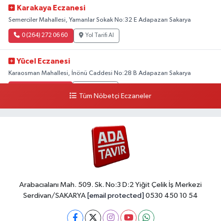
Karakaya Eczanesi
Semerciler Mahallesi, Yamanlar Sokak No:32 E Adapazarı Sakarya
0 (264) 272 06 60
Yol Tarifi Al
Yücel Eczanesi
Karaosman Mahallesi, İnönü Caddesi No:28 B Adapazarı Sakarya
0 (264) 274 11 90
Yol Tarifi Al
Tüm Nöbetçi Eczaneler
Kent Eczanesi
Karaman Mahallesi, Cahit Kıraç Caddesi No:31 16 Adapazarı Sakarya
0 (264) 221 29 51
Yol Tarifi Al
Arabacıalanı Mah. 509. Sk. No:3 D:2 Yiğit Çelik İş Merkezi
Serdivan/SAKARYA
[email protected]
0530 450 10 54