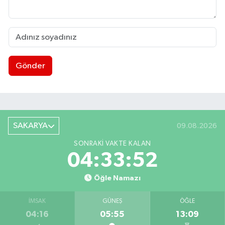
Gönder
SAKARYA
09.08.2026
SONRAKI VAKTE KALAN
04:33:51
Öğle Namazı
İMSAK
GÜNEŞ
ÖĞLE
04:16
05:55
13:09