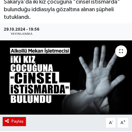
Sakarya'da iki kız çocuğuna "cinsel istismarda"
bulunduğu iddiasıyla gözaltına alınan şüpheli
tutuklandı.
29.10.2024 - 19:56
YAYINLANMA
Paylaş
-
+
A
A