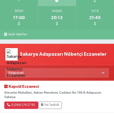
İKINDI
AKŞAM
YATSI
17:00
20:13
21:45
Aylık Vakitler
Sakarya Adapazarı Nöbetçi Eczaneler
Kapsül Eczanesi
Şirinevler Mahallesi, Adnan Menderes Caddesi No:196 B Adapazarı
Sakarya
0 (264) 276 27 95
Yol Tarifi Al