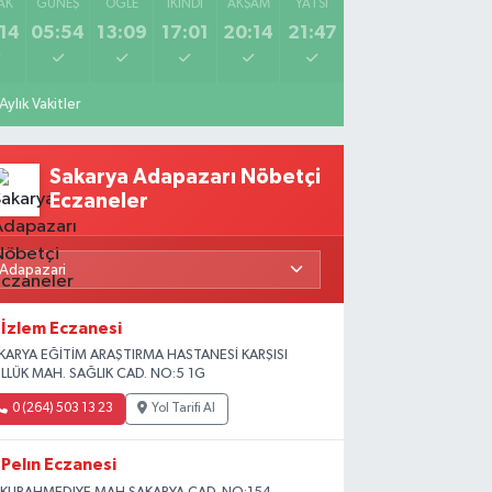
AK
GÜNEŞ
ÖĞLE
İKINDI
AKŞAM
YATSI
14
05:54
13:09
17:01
20:14
21:47
Aylık Vakitler
Sakarya Adapazarı Nöbetçi
Eczaneler
İzlem Eczanesi
KARYA EĞİTİM ARAŞTIRMA HASTANESİ KARŞISI
LLÜK MAH. SAĞLIK CAD. NO:5 1G
0 (264) 503 13 23
Yol Tarifi Al
Pelın Eczanesi