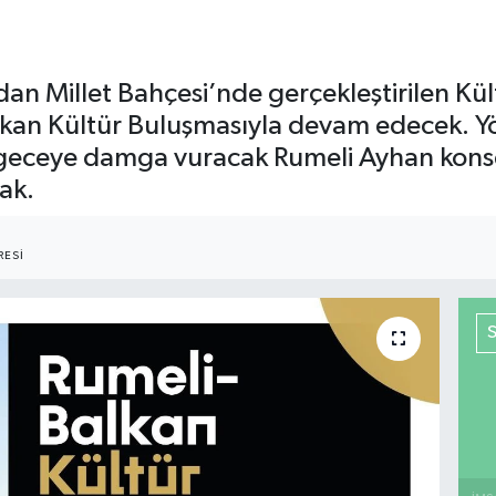
an Millet Bahçesi’nde gerçekleştirilen Kült
kan Kültür Buluşmasıyla devam edecek. Yör
e geceye damga vuracak Rumeli Ayhan konse
ak.
ESI