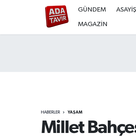
GÜNDEM
ASAYİ
GÜNDEM
GÜNDEM
Sakarya Nöbetçi Eczaneler
MAGAZİN
ASAYİŞ
ASAYİŞ
Sakarya Hava Durumu
EKONOMİ
EKONOMİ
Sakarya Namaz Vakitleri
SİYASET
SİYASET
Sakarya Trafik Yoğunluk Haritası
SPOR
SPOR
Süper Lig Puan Durumu ve Fikstür
YAŞAM
YAŞAM
Tüm Manşetler
HABERLER
YAŞAM
EĞİTİM
EĞİTİM
Son Dakika Haberleri
Millet Bahçe
MAGAZİN
MAGAZİN
Haber Arşivi