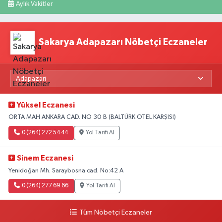
Aylık Vakitler
Sakarya Adapazarı Nöbetçi Eczaneler
Yüksel Eczanesi
ORTA MAH ANKARA CAD. NO 30 B (BALTÜRK OTEL KARŞISI)
0 (264) 272 54 44
Yol Tarifi Al
Sinem Eczanesi
Yenidoğan Mh. Saraybosna cad. No:42 A
0 (264) 277 69 66
Yol Tarifi Al
Tüm Nöbetçi Eczaneler