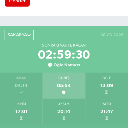
Gönder
SAKARYA
08.08.2026
SONRAKI VAKTE KALAN
02:59:29
Öğle Namazı
İMSAK
GÜNEŞ
ÖĞLE
04:14
05:54
13:09
İKINDI
AKŞAM
YATSI
17:01
20:14
21:47