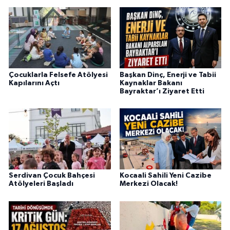
Çocuklarla Felsefe Atölyesi
Başkan Dinç, Enerji ve Tabii
Kapılarını Açtı
Kaynaklar Bakanı
Bayraktar’ı Ziyaret Etti
Serdivan Çocuk Bahçesi
Kocaali Sahili Yeni Cazibe
Atölyeleri Başladı
Merkezi Olacak!