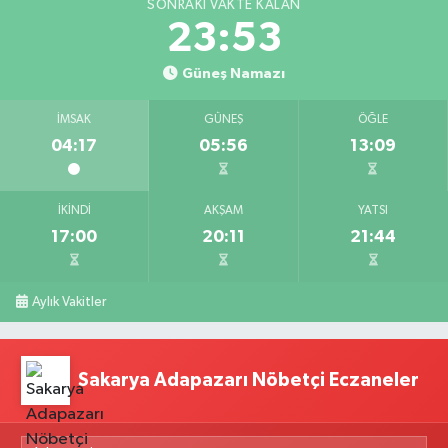
SONRAKI VAKTE KALAN
23:53
Güneş Namazı
İMSAK
GÜNEŞ
ÖĞLE
04:17
05:56
13:09
İKINDI
AKŞAM
YATSI
17:00
20:11
21:44
Aylık Vakitler
Sakarya Adapazarı Nöbetçi Eczaneler