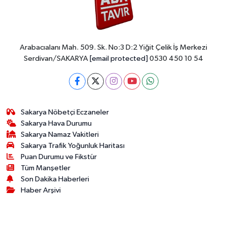
0 (264) 221 29 51
Yol Tarifi Al
Arabacıalanı Mah. 509. Sk. No:3 D:2 Yiğit Çelik İş Merkezi
Serdivan/SAKARYA
[email protected]
0530 450 10 54
Sakarya Nöbetçi Eczaneler
Sakarya Hava Durumu
Sakarya Namaz Vakitleri
Sakarya Trafik Yoğunluk Haritası
Puan Durumu ve Fikstür
Tüm Manşetler
Son Dakika Haberleri
Haber Arşivi