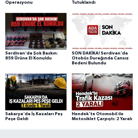
Operasyonu
Tutuklandı
Serdivan'da Şok Baskın:
SON DAKİKA! Serdivan'da
859 Ürüne El Konuldu
Otobüs Durağında Cansız
Bedeni Bulundu
Sakarya'da İş Kazaları Peş
Hendek'te Otomobil ile
Peşe Geldi
Motosiklet Çarpıştı: 2 Yaralı