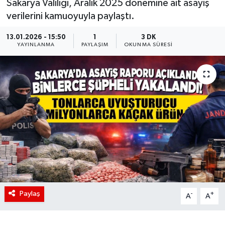
Sakarya Valiliği, Aralık 2025 dönemine ait asayiş
verilerini kamuoyuyla paylaştı.
13.01.2026 - 15:50
1
3 DK
YAYINLANMA
PAYLAŞIM
OKUNMA SÜRESI
Paylaş
-
+
A
A