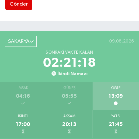
Gönder
SAKARYA
09.08.2026
SONRAKI VAKTE KALAN
02:21:17
İkindi Namazı
İMSAK
GÜNEŞ
ÖĞLE
04:16
05:55
13:09
İKINDI
AKŞAM
YATSI
17:00
20:13
21:45