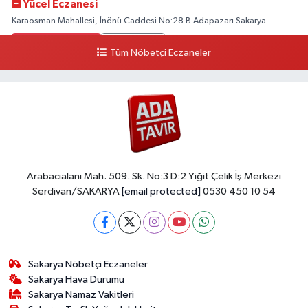
Yücel Eczanesi
Karaosman Mahallesi, İnönü Caddesi No:28 B Adapazarı Sakarya
0 (264) 274 11 90
Yol Tarifi Al
Tüm Nöbetçi Eczaneler
Kent Eczanesi
Karaman Mahallesi, Cahit Kıraç Caddesi No:31 16 Adapazarı Sakarya
0 (264) 221 29 51
Yol Tarifi Al
Arabacıalanı Mah. 509. Sk. No:3 D:2 Yiğit Çelik İş Merkezi
Serdivan/SAKARYA
[email protected]
0530 450 10 54
Sakarya Nöbetçi Eczaneler
Sakarya Hava Durumu
Sakarya Namaz Vakitleri