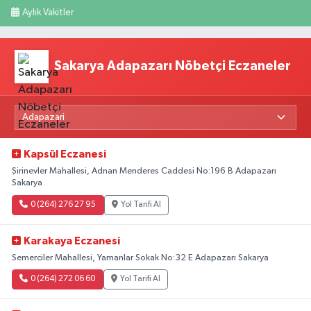
Aylık Vakitler
Sakarya Adapazarı Nöbetçi Eczaneler
Kapsül Eczanesi
Şirinevler Mahallesi, Adnan Menderes Caddesi No:196 B Adapazarı
Sakarya
0 (264) 276 27 95
Yol Tarifi Al
Karakaya Eczanesi
Semerciler Mahallesi, Yamanlar Sokak No:32 E Adapazarı Sakarya
0 (264) 272 06 60
Yol Tarifi Al