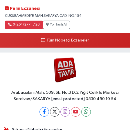
Pelın Eczanesi
ÇUKURAHMEDIYE MAH.SAKARYA CAD. NO:154
0 (264) 277 17 20
Yol Tarifi Al
Tüm Nöbetçi Eczaneler
Arabacıalanı Mah. 509. Sk. No:3 D:2 Yiğit Çelik İş Merkezi
Serdivan/SAKARYA
[email protected]
0530 450 10 54
Sakarya Nöbetçi Eczaneler