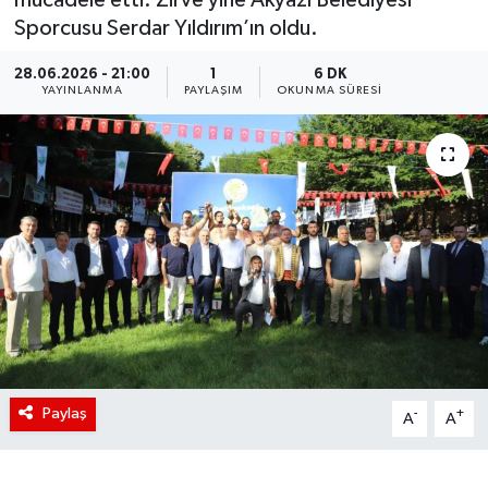
Sporcusu Serdar Yıldırım’ın oldu.
28.06.2026 - 21:00
1
6 DK
YAYINLANMA
PAYLAŞIM
OKUNMA SÜRESI
Paylaş
-
+
A
A