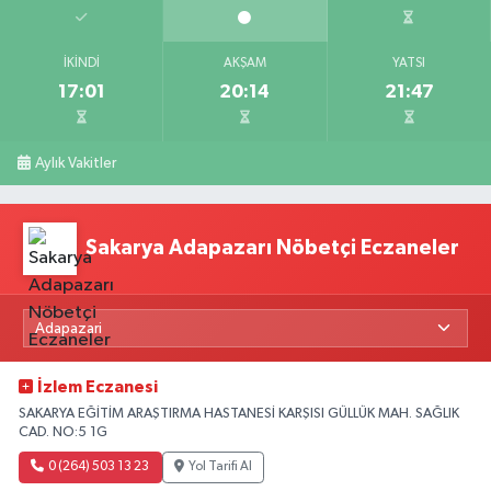
İKINDI
AKŞAM
YATSI
17:01
20:14
21:47
Aylık Vakitler
Sakarya Adapazarı Nöbetçi Eczaneler
İzlem Eczanesi
SAKARYA EĞİTİM ARAŞTIRMA HASTANESİ KARŞISI GÜLLÜK MAH. SAĞLIK
CAD. NO:5 1G
0 (264) 503 13 23
Yol Tarifi Al