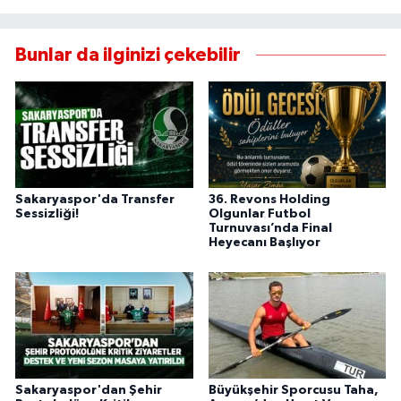
Bunlar da ilginizi çekebilir
Sakaryaspor'da Transfer
36. Revons Holding
Sessizliği!
Olgunlar Futbol
Turnuvası’nda Final
Heyecanı Başlıyor
Sakaryaspor'dan Şehir
Büyükşehir Sporcusu Taha,