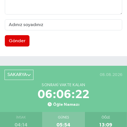
Gönder
SAKARYA
08.08.2026
SONRAKI VAKTE KALAN
06:06:20
Öğle Namazı
İMSAK
GÜNEŞ
ÖĞLE
04:14
05:54
13:09