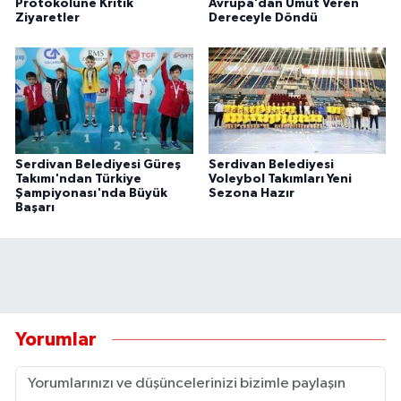
Protokolüne Kritik
Avrupa’dan Umut Veren
Ziyaretler
Dereceyle Döndü
Serdivan Belediyesi Güreş
Serdivan Belediyesi
Takımı'ndan Türkiye
Voleybol Takımları Yeni
Şampiyonası'nda Büyük
Sezona Hazır
Başarı
Yorumlar