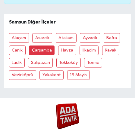
Samsun Diğer İlçeler
Alaçam
Asarcik
Atakum
Ayvacik
Bafra
Canik
Çarşamba
Havza
İlkadim
Kavak
Ladik
Salipazari
Tekkeköy
Terme
Vezirköprü
Yakakent
19 Mayis