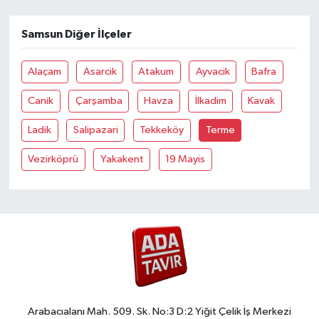
Samsun Diğer İlçeler
Alaçam
Asarcik
Atakum
Ayvacik
Bafra
Canik
Çarşamba
Havza
İlkadim
Kavak
Ladik
Salipazari
Tekkeköy
Terme
Vezirköprü
Yakakent
19 Mayis
Arabacıalanı Mah. 509. Sk. No:3 D:2 Yiğit Çelik İş Merkezi