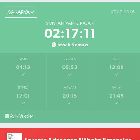
SAKARYA
07.08.2026
SONRAKI VAKTE KALAN
02:17:10
İmsak Namazı
İMSAK
GÜNEŞ
ÖĞLE
04:13
05:53
13:09
İKINDI
AKŞAM
YATSI
17:01
20:15
21:49
Aylık Vakitler