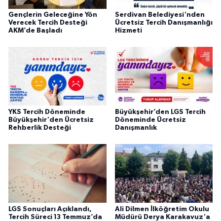
Gençlerin Geleceğine Yön
Serdivan Belediyesi'nden
Verecek Tercih Desteği
Ücretsiz Tercih Danışmanlığı
AKM’de Başladı
Hizmeti
YKS Tercih Döneminde
Büyükşehir’den LGS Tercih
Büyükşehir'den Ücretsiz
Döneminde Ücretsiz
Rehberlik Desteği
Danışmanlık
LGS Sonuçları Açıklandı,
Ali Dilmen İlköğretim Okulu
Tercih Süreci 13 Temmuz’da
Müdürü Derya Karakavuz'a