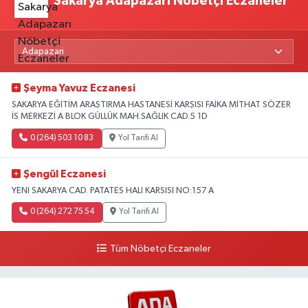
Sakarya Adapazarı Nöbetçi Eczaneler
Şeyma Yavuz Eczanesi
SAKARYA EĞİTİM ARAŞTIRMA HASTANESİ KARŞISI FAİKA MİTHAT SÖZER
İS MERKEZİ A BLOK GÜLLÜK MAH.SAĞLIK CAD.5 1D
0 (264) 503 10 83
Yol Tarifi Al
Şengül Eczanesi
YENI SAKARYA CAD. PATATES HALI KARSISI NO:157 A
0 (264) 272 75 54
Yol Tarifi Al
Tüm Nöbetçi Eczaneler