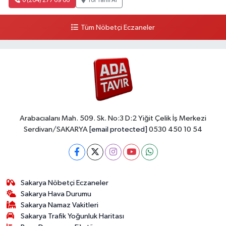
0 (264) 277 69 66
Yol Tarifi Al
Tüm Nöbetçi Eczaneler
Arabacıalanı Mah. 509. Sk. No:3 D:2 Yiğit Çelik İş Merkezi
Serdivan/SAKARYA
[email protected]
0530 450 10 54
Sakarya Nöbetçi Eczaneler
Sakarya Hava Durumu
Sakarya Namaz Vakitleri
Sakarya Trafik Yoğunluk Haritası