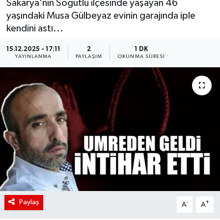
Sakarya'nın Söğütlü ilçesinde yaşayan 46
yaşındaki Musa Gülbeyaz evinin garajında iple
kendini astı...
15.12.2025 - 17:11
2
1 DK
YAYINLANMA
PAYLAŞIM
OKUNMA SÜRESI
Paylaş
-
+
A
A