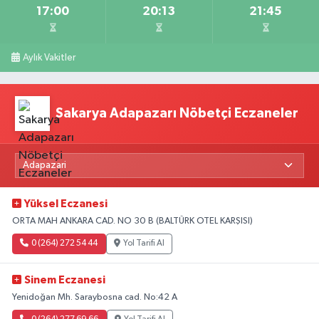
17:00
20:13
21:45
Aylık Vakitler
Sakarya Adapazarı Nöbetçi Eczaneler
Yüksel Eczanesi
ORTA MAH ANKARA CAD. NO 30 B (BALTÜRK OTEL KARŞISI)
0 (264) 272 54 44
Yol Tarifi Al
Sinem Eczanesi
Yenidoğan Mh. Saraybosna cad. No:42 A