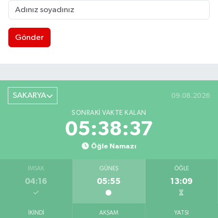
Gönder
SAKARYA
09.08.2026
SONRAKI VAKTE KALAN
05:38:36
Öğle Namazı
İMSAK
GÜNEŞ
ÖĞLE
04:16
05:55
13:09
İKINDI
AKŞAM
YATSI