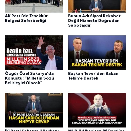
AK Parti’de Teşekkür
Bunun Adı Siyasi Rekabet
Belgesi Seferberliği
Değil Hizmete Doğrudan
Sabotajdır
Özgür Özel Sakarya’da
Başkan Tever’den Bakan
Konuştu: “Milletin Sözü
Tekin’e Destek
Belirleyici Olacak”