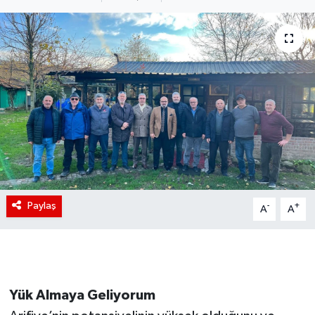
Paylaş
-
+
A
A
Yük Almaya Geliyorum