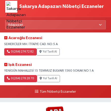
Sakarya Adapazarı Nöbetçi Eczaneler
Acaroğlu Eczanesi
SEMERCİLER MH. İTFAİYE CAD. NO:5 A
0 (264) 274 72 82
Yol Tarifi Al
Işık Eczanesi
YENİGÜN MAHALLESİ 15 TEMMUZ BULVARI 1560 SOKAK NO:1 A
0 (264) 278 28 70
Yol Tarifi Al
Tüm Nöbetçi Eczaneler