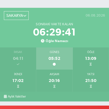
SAKARYA
06.08.2026
SONRAKI VAKTE KALAN
06:29:40
Öğle Namazı
İMSAK
GÜNEŞ
ÖĞLE
04:11
05:52
13:09
İKINDI
AKŞAM
YATSI
17:02
20:16
21:50
Aylık Vakitler