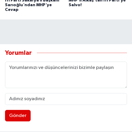
İYİ Parti Sakarya İl Başkanı
MHP'li Alkaş'tan İYİ Parti'ye
Sarıoğlu'ndan MHP'ye
Salvo!
Cevap
Yorumlar
Gönder