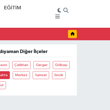
EĞİTİM
dıyaman Diğer İlçeler
Besni
Çelikhan
Gerger
Gölbaşi
Kahta
Merkez
Samsat
Sincik
Tut