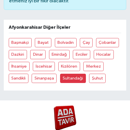
etmeniz iyi bir fikir olacaktır.
Afyonkarahisar Diğer İlçeler
Başmakçi
Bayat
Bolvadin
Çay
Çobanlar
Dazkiri
Dinar
Emirdağ
Evciler
Hocalar
İhsaniye
İscehisar
Kizilören
Merkez
Sandikli
Sinanpaşa
Sultandaği
Şuhut