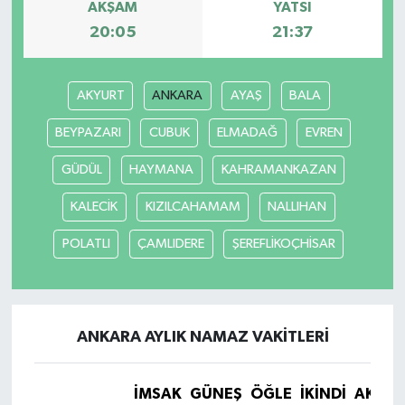
AKŞAM
YATSI
20:05
21:37
AKYURT
ANKARA
AYAŞ
BALA
BEYPAZARI
CUBUK
ELMADAĞ
EVREN
GÜDÜL
HAYMANA
KAHRAMANKAZAN
KALECİK
KIZILCAHAMAM
NALLIHAN
POLATLI
ÇAMLIDERE
ŞEREFLİKOÇHİSAR
ANKARA AYLIK NAMAZ VAKITLERI
İMSAK
GÜNEŞ
ÖĞLE
İKINDI
AKŞA