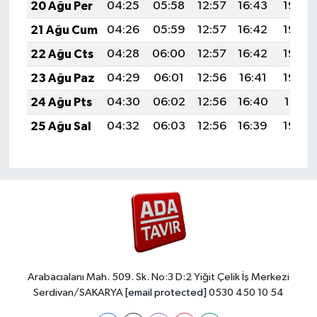
20 Ağu Per
04:25
05:58
12:57
16:43
19:46
21 Ağu Cum
04:26
05:59
12:57
16:42
19:45
22 Ağu Cts
04:28
06:00
12:57
16:42
19:44
23 Ağu Paz
04:29
06:01
12:56
16:41
19:42
24 Ağu Pts
04:30
06:02
12:56
16:40
19:41
25 Ağu Sal
04:32
06:03
12:56
16:39
19:39
Arabacıalanı Mah. 509. Sk. No:3 D:2 Yiğit Çelik İş Merkezi
Serdivan/SAKARYA
[email protected]
0530 450 10 54