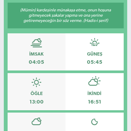
(Mümin) kardeşinle münakaşa etme, onun hoşuna
gitmeyecek şakalar yapma ve ona yerine
getiremeyeceğin bir söz verme. (Hadis-i şerif)
İMSAK
GÜNEŞ
04:05
05:45
ÖĞLE
İKINDI
13:00
16:51