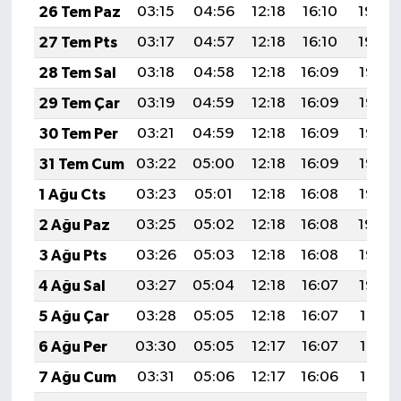
26 Tem Paz
03:15
04:56
12:18
16:10
19:30
27 Tem Pts
03:17
04:57
12:18
16:10
19:29
28 Tem Sal
03:18
04:58
12:18
16:09
19:28
29 Tem Çar
03:19
04:59
12:18
16:09
19:27
30 Tem Per
03:21
04:59
12:18
16:09
19:27
31 Tem Cum
03:22
05:00
12:18
16:09
19:26
1 Ağu Cts
03:23
05:01
12:18
16:08
19:25
2 Ağu Paz
03:25
05:02
12:18
16:08
19:24
3 Ağu Pts
03:26
05:03
12:18
16:08
19:23
4 Ağu Sal
03:27
05:04
12:18
16:07
19:22
5 Ağu Çar
03:28
05:05
12:18
16:07
19:21
6 Ağu Per
03:30
05:05
12:17
16:07
19:19
7 Ağu Cum
03:31
05:06
12:17
16:06
19:18