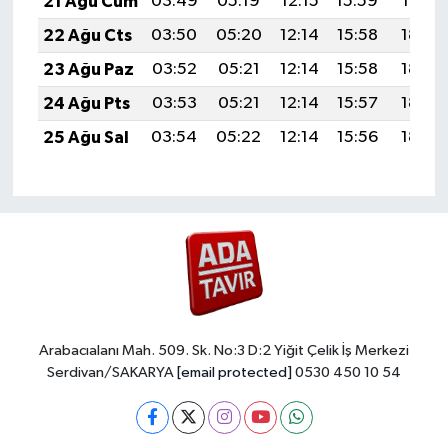
21 Ağu Cum
03:49
05:19
12:15
15:59
19:01
22 Ağu Cts
03:50
05:20
12:14
15:58
18:59
23 Ağu Paz
03:52
05:21
12:14
15:58
18:58
24 Ağu Pts
03:53
05:21
12:14
15:57
18:57
25 Ağu Sal
03:54
05:22
12:14
15:56
18:55
Arabacıalanı Mah. 509. Sk. No:3 D:2 Yiğit Çelik İş Merkezi
Serdivan/SAKARYA
[email protected]
0530 450 10 54