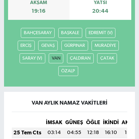
AKŞAM
YATSI
19:16
20:44
BAHÇESARAY
BAŞKALE
EDREMİT (V)
ERCİŞ
GEVAŞ
GÜRPINAR
MURADİYE
SARAY (V)
VAN
ÇALDIRAN
ÇATAK
ÖZALP
VAN AYLIK NAMAZ VAKITLERI
İMSAK
GÜNEŞ
ÖĞLE
İKINDI
AKŞA
25 Tem Cts
03:14
04:55
12:18
16:10
19:31