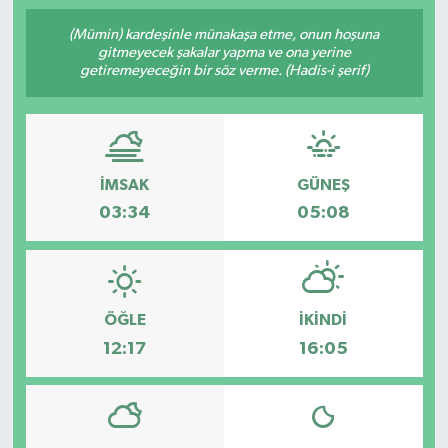
(Mümin) kardeşinle münakaşa etme, onun hoşuna
gitmeyecek şakalar yapma ve ona yerine
getiremeyeceğin bir söz verme. (Hadis-i şerif)
İMSAK
GÜNEŞ
03:34
05:08
ÖĞLE
İKINDI
12:17
16:05