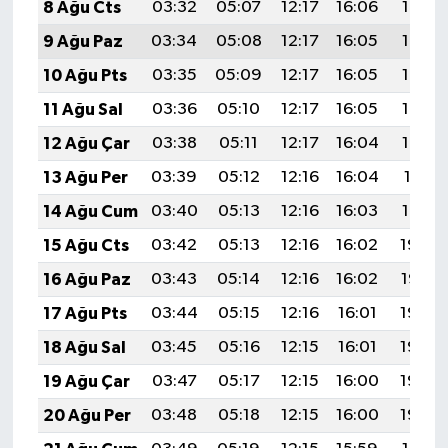
8 Ağu Cts
03:32
05:07
12:17
16:06
19:17
9 Ağu Paz
03:34
05:08
12:17
16:05
19:16
10 Ağu Pts
03:35
05:09
12:17
16:05
19:15
11 Ağu Sal
03:36
05:10
12:17
16:05
19:14
12 Ağu Çar
03:38
05:11
12:17
16:04
19:12
13 Ağu Per
03:39
05:12
12:16
16:04
19:11
14 Ağu Cum
03:40
05:13
12:16
16:03
19:10
15 Ağu Cts
03:42
05:13
12:16
16:02
19:09
16 Ağu Paz
03:43
05:14
12:16
16:02
19:07
17 Ağu Pts
03:44
05:15
12:16
16:01
19:06
18 Ağu Sal
03:45
05:16
12:15
16:01
19:05
19 Ağu Çar
03:47
05:17
12:15
16:00
19:03
20 Ağu Per
03:48
05:18
12:15
16:00
19:02