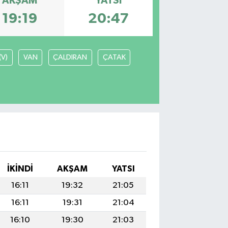
AKŞAM
YATSI
19:19
20:47
(V)
VAN
ÇALDIRAN
ÇATAK
İKINDI
AKŞAM
YATSI
16:11
19:32
21:05
16:11
19:31
21:04
16:10
19:30
21:03