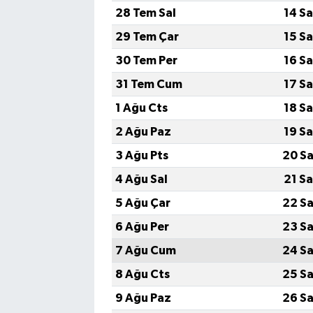
28 Tem Sal
14 S
29 Tem Çar
15 S
30 Tem Per
16 S
31 Tem Cum
17 S
1 Ağu Cts
18 S
2 Ağu Paz
19 S
3 Ağu Pts
20 Sa
4 Ağu Sal
21 S
5 Ağu Çar
22 Sa
6 Ağu Per
23 Sa
7 Ağu Cum
24 Sa
8 Ağu Cts
25 Sa
9 Ağu Paz
26 Sa