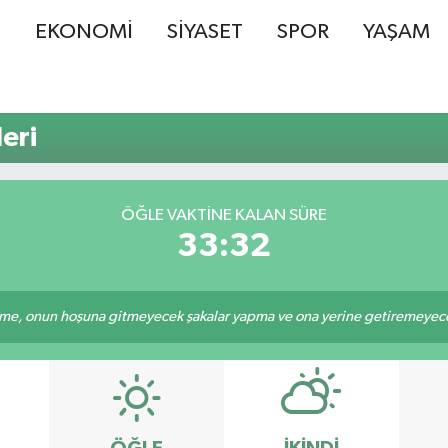
Ş
EKONOMİ
SİYASET
SPOR
YAŞAM
eri
ÖĞLE VAKTINE KALAN SÜRE
33:31
e, onun hoşuna gitmeyecek şakalar yapma ve ona yerine getiremeyeceği