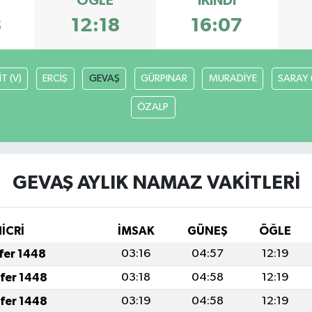
ÖĞLE
İKINDI
8
12:18
16:07
T (V)
ERCİŞ
GEVAŞ
GÜRPINAR
MURADİYE
SARAY 
ÖZALP
GEVAŞ AYLIK NAMAZ VAKITLERI
İCRİ
İMSAK
GÜNEŞ
ÖĞLE
afer 1448
03:16
04:57
12:19
afer 1448
03:18
04:58
12:19
afer 1448
03:19
04:58
12:19