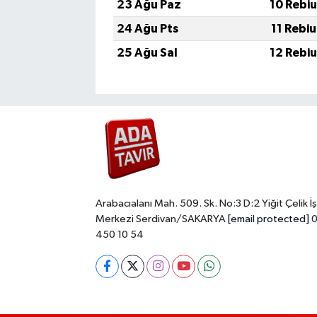
23 Ağu Paz
10 Rebi
24 Ağu Pts
11 Rebi
25 Ağu Sal
12 Rebi
Arabacıalanı Mah. 509. Sk. No:3 D:2 Yiğit Çelik İş
Merkezi Serdivan/SAKARYA
[email protected]
0
450 10 54