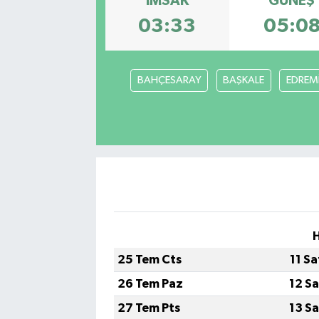
İMSAK
GÜNEŞ
03:33
05:0
BAHÇESARAY
BAŞKALE
EDREMİ
H
25 Tem Cts
11 S
26 Tem Paz
12 S
27 Tem Pts
13 S