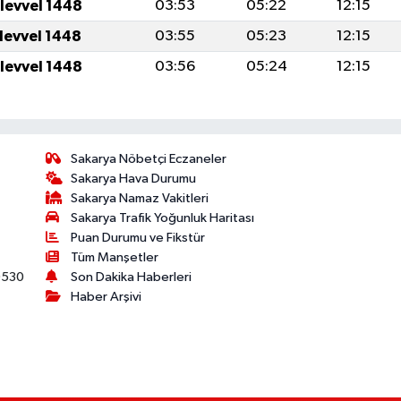
ulevvel 1448
03:53
05:22
12:15
ulevvel 1448
03:55
05:23
12:15
ulevvel 1448
03:56
05:24
12:15
Sakarya Nöbetçi Eczaneler
Sakarya Hava Durumu
Sakarya Namaz Vakitleri
Sakarya Trafik Yoğunluk Haritası
Puan Durumu ve Fikstür
Tüm Manşetler
530
Son Dakika Haberleri
Haber Arşivi