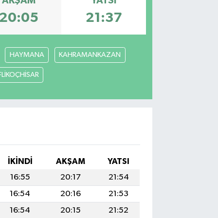
AKŞAM
YATSI
20:05
21:37
HAYMANA
KAHRAMANKAZAN
FLİKOÇHİSAR
İKINDI
AKŞAM
YATSI
16:55
20:17
21:54
16:54
20:16
21:53
16:54
20:15
21:52