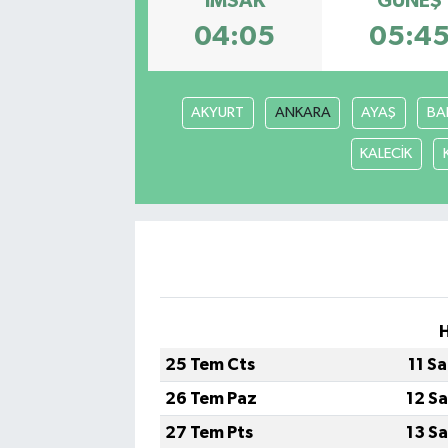
İMSAK
GÜNEŞ
04:05
05:4
AKYURT
ANKARA
AYAŞ
BA
KALECİK
25 Tem Cts
11 S
26 Tem Paz
12 S
27 Tem Pts
13 S