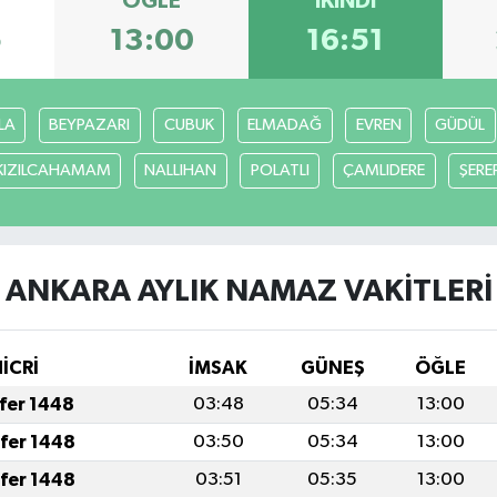
ÖĞLE
İKINDI
5
13:00
16:51
LA
BEYPAZARI
CUBUK
ELMADAĞ
EVREN
GÜDÜL
KIZILCAHAMAM
NALLIHAN
POLATLI
ÇAMLIDERE
ŞERE
ANKARA AYLIK NAMAZ VAKITLERI
HİCRİ
İMSAK
GÜNEŞ
ÖĞLE
afer 1448
03:48
05:34
13:00
afer 1448
03:50
05:34
13:00
afer 1448
03:51
05:35
13:00