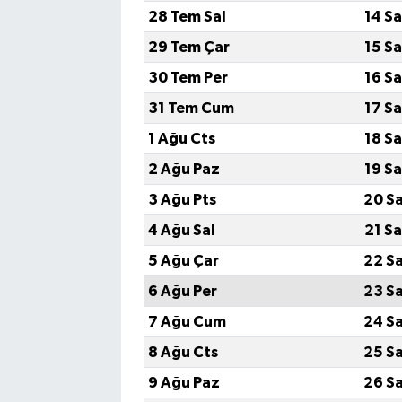
28 Tem Sal
14 S
29 Tem Çar
15 S
30 Tem Per
16 S
31 Tem Cum
17 S
1 Ağu Cts
18 S
2 Ağu Paz
19 S
3 Ağu Pts
20 S
4 Ağu Sal
21 S
5 Ağu Çar
22 S
6 Ağu Per
23 S
7 Ağu Cum
24 S
8 Ağu Cts
25 S
9 Ağu Paz
26 S