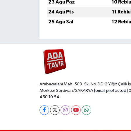
23 Ağu Paz
10 Rebi
24 Ağu Pts
11 Rebi
25 Ağu Sal
12 Rebi
Arabacıalanı Mah. 509. Sk. No:3 D:2 Yiğit Çelik İş
Merkezi Serdivan/SAKARYA
[email protected]
0
450 10 54