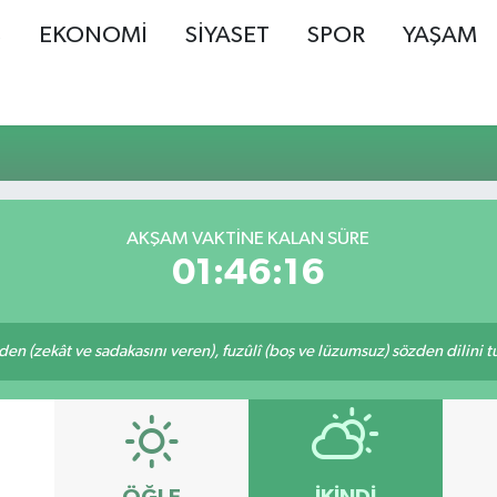
Ş
EKONOMİ
SİYASET
SPOR
YAŞAM
AKŞAM VAKTINE KALAN SÜRE
01:46:15
eden (zekât ve sadakasını veren), fuzûlî (boş ve lüzumsuz) sözden dilini 