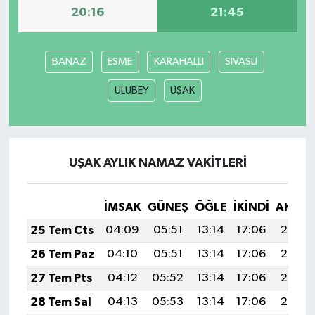
20:16
21:45
BANAZ
ESME
KARAHALLI
SİVASLI
ULUBEY
UŞAK
UŞAK AYLIK NAMAZ VAKITLERI
İMSAK
GÜNEŞ
ÖĞLE
İKINDI
AKŞA
25 Tem Cts
04:09
05:51
13:14
17:06
20:27
26 Tem Paz
04:10
05:51
13:14
17:06
20:26
27 Tem Pts
04:12
05:52
13:14
17:06
20:26
28 Tem Sal
04:13
05:53
13:14
17:06
20:25