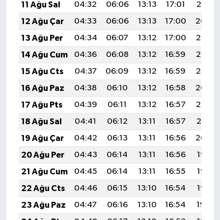
11 Ağu Sal
04:32
06:06
13:13
17:01
20:10
12 Ağu Çar
04:33
06:06
13:13
17:00
20:09
13 Ağu Per
04:34
06:07
13:12
17:00
20:07
14 Ağu Cum
04:36
06:08
13:12
16:59
20:06
15 Ağu Cts
04:37
06:09
13:12
16:59
20:05
16 Ağu Paz
04:38
06:10
13:12
16:58
20:04
17 Ağu Pts
04:39
06:11
13:12
16:57
20:02
18 Ağu Sal
04:41
06:12
13:11
16:57
20:01
19 Ağu Çar
04:42
06:13
13:11
16:56
20:00
20 Ağu Per
04:43
06:14
13:11
16:56
19:58
21 Ağu Cum
04:45
06:14
13:11
16:55
19:57
22 Ağu Cts
04:46
06:15
13:10
16:54
19:56
23 Ağu Paz
04:47
06:16
13:10
16:54
19:54