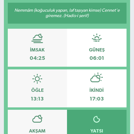
Nemmâm (koğuculuk yapan, laf taşıyan kimse) Cennet'e
giremez. (Hadis-i şerif)
İMSAK
GÜNEŞ
04:25
06:01
ÖĞLE
İKINDI
13:13
17:03
AKŞAM
YATSI