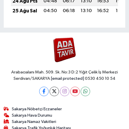
24 Ağu Pts
04:48
06:17
13:10
16:53
19:53
25 Ağu Sal
04:50
06:18
13:10
16:52
19:51
Arabacıalanı Mah. 509. Sk. No:3 D:2 Yiğit Çelik İş Merkezi
Serdivan/SAKARYA
[email protected]
0530 450 10 54
Sakarya Nöbetçi Eczaneler
Sakarya Hava Durumu
Sakarya Namaz Vakitleri
Sakarya Trafik Yoğunluk Haritası