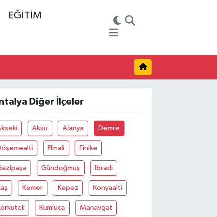
EĞİTİM
ntalya Diğer İlçeler
Akseki
Aksu
Alanya
Demre
Döşemealti
Elmali
Finike
Gazipaşa
Gündoğmuş
İbradi
Kaş
Kemer
Kepez
Konyaalti
orkuteli
Kumluca
Manavgat