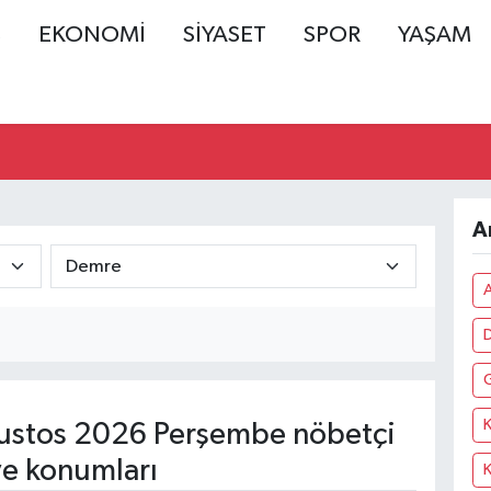
Ş
EKONOMİ
SİYASET
SPOR
YAŞAM
A
stos 2026 Perşembe nöbetçi
ve konumları
K