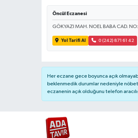
Öncül Eczanesi
GÖKYAZI MAH. NOEL BABA CAD. NO
Yol Tarifi Al
0 (242) 871 61 42
Her eczane gece boyunca açık olmayabili
beklenmedik durumlar nedeniyle nöbete
eczanenin açık olduğunu telefon aracılığıy