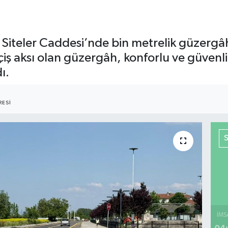
e Siteler Caddesi’nde bin metrelik güzerg
çiş aksı olan güzergâh, konforlu ve güvenli 
ı.
ESI
İMS