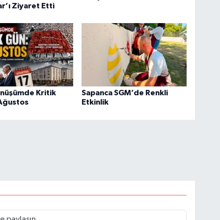
r’ı Ziyaret Etti
önüşümde Kritik
Sapanca SGM’de Renkli
 Ağustos
Etkinlik