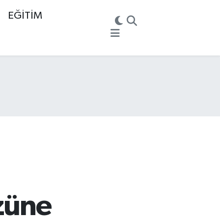
EĞİTİM
üzüne