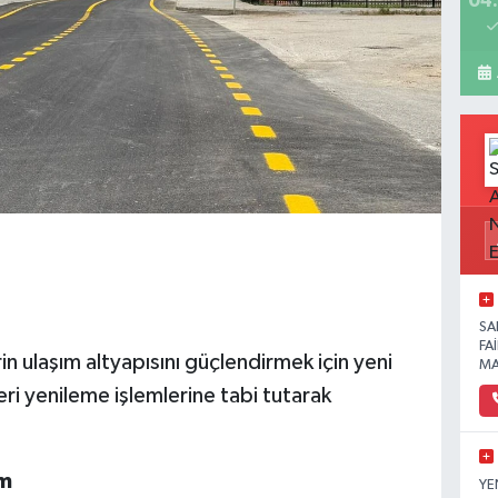
04:
SA
FA
n ulaşım altyapısını güçlendirmek için yeni
MA
i yenileme işlemlerine tabi tutarak
am
YE