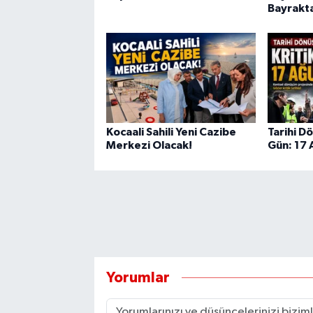
Bayrakta
Kocaali Sahili Yeni Cazibe
Tarihi D
Merkezi Olacak!
Gün: 17
Yorumlar