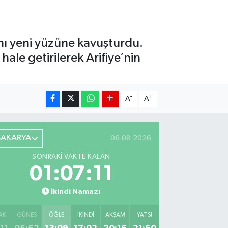
âhı yeni yüzüne kavuşturdu.
hale getirilerek Arifiye’nin
-
+
A
A
SAKARYA
06.08.2026
SONRAKI VAKTE KALAN
01:07:10
İkindi Namazı
AK
GÜNEŞ
ÖĞLE
İKINDI
AKŞAM
YATSI