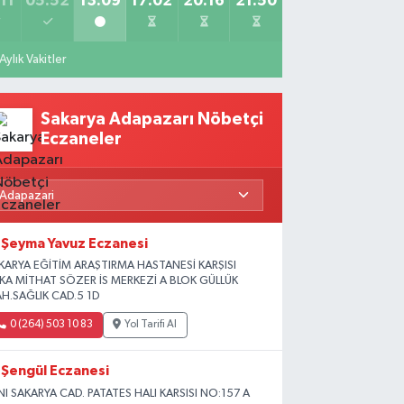
11
05:52
13:09
17:02
20:16
21:50
Aylık Vakitler
Sakarya Adapazarı Nöbetçi
Eczaneler
Şeyma Yavuz Eczanesi
KARYA EĞİTİM ARAŞTIRMA HASTANESİ KARŞISI
İKA MİTHAT SÖZER İS MERKEZİ A BLOK GÜLLÜK
H.SAĞLIK CAD.5 1D
0 (264) 503 10 83
Yol Tarifi Al
Şengül Eczanesi
NI SAKARYA CAD. PATATES HALI KARSISI NO:157 A