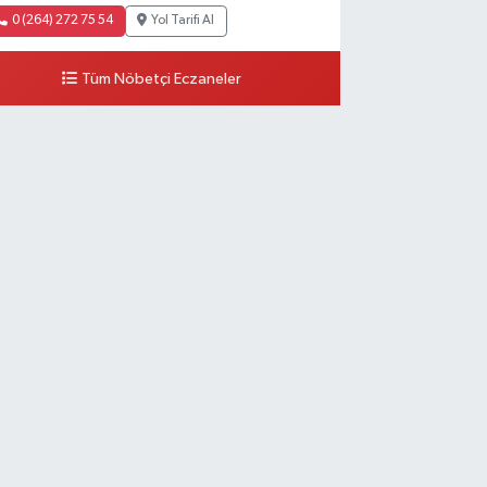
0 (264) 272 75 54
Yol Tarifi Al
Tüm Nöbetçi Eczaneler