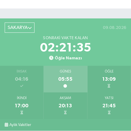
SAKARYA
09.08.2026
SONRAKI VAKTE KALAN
02:21:34
Öğle Namazı
İMSAK
GÜNEŞ
ÖĞLE
04:16
05:55
13:09
İKINDI
AKŞAM
YATSI
17:00
20:13
21:45
Aylık Vakitler