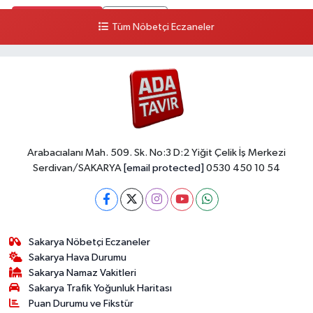
0 (264) 274 11 90
Yol Tarifi Al
Tüm Nöbetçi Eczaneler
Kent Eczanesi
Karaman Mahallesi, Cahit Kıraç Caddesi No:31 16 Adapazarı Sakarya
0 (264) 221 29 51
Yol Tarifi Al
Arabacıalanı Mah. 509. Sk. No:3 D:2 Yiğit Çelik İş Merkezi
Serdivan/SAKARYA
[email protected]
0530 450 10 54
Sakarya Nöbetçi Eczaneler
Sakarya Hava Durumu
Sakarya Namaz Vakitleri
Sakarya Trafik Yoğunluk Haritası
Puan Durumu ve Fikstür