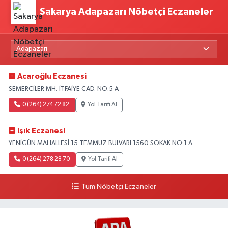
Sakarya Adapazarı Nöbetçi Eczaneler
Acaroğlu Eczanesi
SEMERCİLER MH. İTFAİYE CAD. NO:5 A
0 (264) 274 72 82
Yol Tarifi Al
Işık Eczanesi
YENİGÜN MAHALLESİ 15 TEMMUZ BULVARI 1560 SOKAK NO:1 A
0 (264) 278 28 70
Yol Tarifi Al
Tüm Nöbetçi Eczaneler