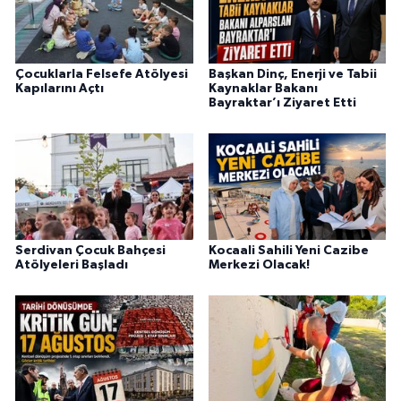
Çocuklarla Felsefe Atölyesi
Başkan Dinç, Enerji ve Tabii
Kapılarını Açtı
Kaynaklar Bakanı
Bayraktar’ı Ziyaret Etti
Serdivan Çocuk Bahçesi
Kocaali Sahili Yeni Cazibe
Atölyeleri Başladı
Merkezi Olacak!