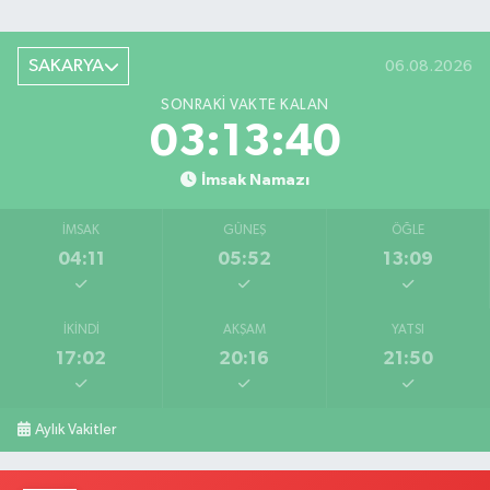
SAKARYA
06.08.2026
SONRAKI VAKTE KALAN
03:13:40
İmsak Namazı
İMSAK
GÜNEŞ
ÖĞLE
04:11
05:52
13:09
İKINDI
AKŞAM
YATSI
17:02
20:16
21:50
Aylık Vakitler