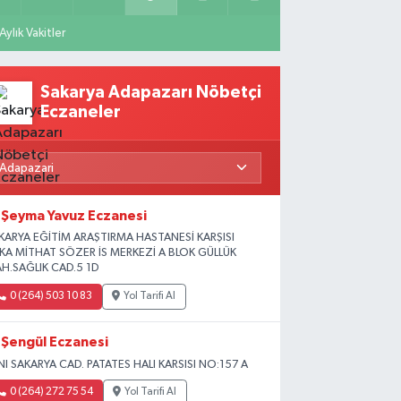
Aylık Vakitler
Sakarya Adapazarı Nöbetçi
Eczaneler
Şeyma Yavuz Eczanesi
KARYA EĞİTİM ARAŞTIRMA HASTANESİ KARŞISI
İKA MİTHAT SÖZER İS MERKEZİ A BLOK GÜLLÜK
H.SAĞLIK CAD.5 1D
0 (264) 503 10 83
Yol Tarifi Al
Şengül Eczanesi
NI SAKARYA CAD. PATATES HALI KARSISI NO:157 A
0 (264) 272 75 54
Yol Tarifi Al