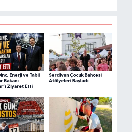
nç, Enerji ve Tabii
Serdivan Çocuk Bahçesi
r Bakanı
Atölyeleri Başladı
r’ı Ziyaret Etti