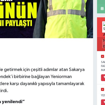
SA
FA
le getirmek için çeşitli adımlar atan Sakarya
MA
endek’i birbirine bağlayan Yeniorman
ere karşı dayanıklı yapısıyla tamamlayarak
irdi.
YE
 yenilendi”