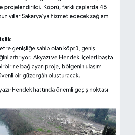
projelendirildi. Köprü, farklı çaplarda 48
 uzun yıllar Sakarya’ya hizmet edecek sağlam
şlik
re genişliğe sahip olan köprü, geniş
ni artırıyor. Akyazı ve Hendek ilçeleri başta
irbirine bağlayan proje, bölgenin ulaşım
üvenli bir güzergâh oluşturacak.
kyazı-Hendek hattında önemli geçiş noktası