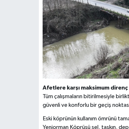
Afetlere karşı maksimum direnç
Tüm çalışmaların bitirilmesiyle birl
güvenli ve konforlu bir geçiş noktası
Eski köprünün kullanım ömrünü tama
Yeniorman Köprüsü sel, taşkın, depr