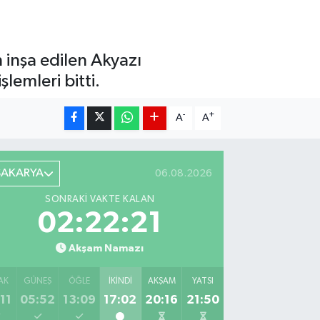
 inşa edilen Akyazı
lemleri bitti.
-
+
A
A
SAKARYA
06.08.2026
SONRAKI VAKTE KALAN
02:22:20
Akşam Namazı
AK
GÜNEŞ
ÖĞLE
İKINDI
AKŞAM
YATSI
11
05:52
13:09
17:02
20:16
21:50