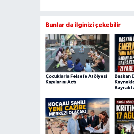
Bunlar da ilginizi çekebilir
Çocuklarla Felsefe Atölyesi
Başkan Di
Kapılarını Açtı
Kaynakla
Bayrakta