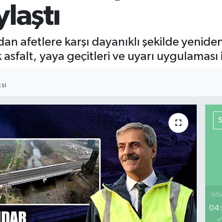
laştı
an afetlere karşı dayanıklı şekilde yeniden
falt, yaya geçitleri ve uyarı uygulaması iş
SI
İMS
04: