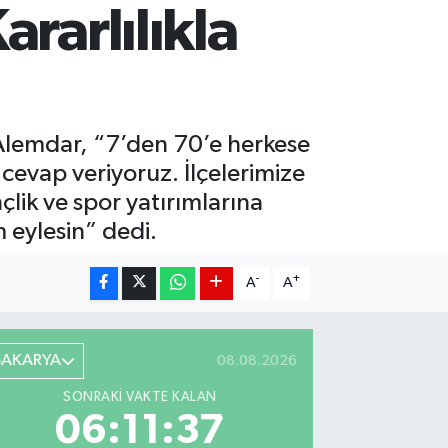
rarlılıkla
 Alemdar, “7’den 70’e herkese
e cevap veriyoruz. İlçelerimize
ik ve spor yatırımlarına
m eylesin” dedi.
-
+
A
A
SAKARYA
08.08.2026
SONRAKI VAKTE KALAN
06:11:36