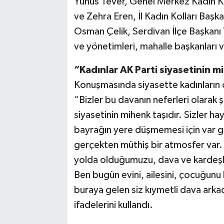
Yunus Tever, Genel Merkez Kadın Ko
ve Zehra Eren, İl Kadın Kolları Baş
Osman Çelik, Serdivan İlçe Başkanı Y
ve yönetimleri, mahalle başkanları ve 
“Kadınlar AK Parti siyasetinin m
Konuşmasında siyasette kadınların
“Bizler bu davanın neferleri olarak şu
siyasetinin mihenk taşıdır. Sizler ha
bayrağın yere düşmemesi için var g
gerçekten müthiş bir atmosfer var.
yolda olduğumuzu, dava ve kardeşlik
Ben bugün evini, ailesini, çocuğunu 
buraya gelen siz kıymetli dava arka
ifadelerini kullandı.