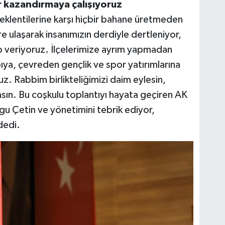
r kazandırmaya çalışıyoruz
klentilerine karşı hiçbir bahane üretmeden
e ulaşarak insanımızın derdiyle dertleniyor,
vap veriyoruz. İlçelerimize ayrım yapmadan
ya, çevreden gençlik ve spor yatırımlarına
uz. Rabbim birlikteliğimizi daim eylesin,
masın. Bu coşkulu toplantıyı hayata geçiren AK
ygu Çetin ve yönetimini tebrik ediyor,
dedi.