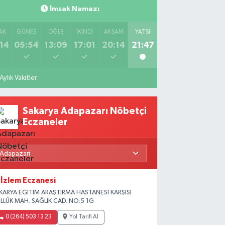
İmsak Namazı
AK
GÜNEŞ
ÖĞLE
İKINDI
AKŞAM
YATSI
14
05:54
13:09
17:01
20:14
21:47
Aylık Vakitler
Sakarya Adapazarı Nöbetçi
Eczaneler
İzlem Eczanesi
KARYA EĞİTİM ARAŞTIRMA HASTANESİ KARŞISI
LLÜK MAH. SAĞLIK CAD. NO:5 1G
0 (264) 503 13 23
Yol Tarifi Al