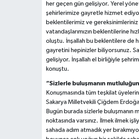
her geçen gün gelişiyor. Yerel yönet
şehirlerimize gayretle hizmet ediyor
beklentilerimiz ve gereksinimlerini
vatandaşlarımızın beklentilerine hız
oluştu. İnşallah bu beklentilere de
gayretini hepinizler biliyorsunuz. S
gelişiyor. İnşallah el birliğiyle şe
konuştu.
“Sizlerle buluşmanın mutluluğu
Konuşmasında tüm teşkilat üyelerin
Sakarya Milletvekili Çiğdem Erdoğa
Bugün burada sizlerle buluşmanın m
noktasında varsınız. İlmek ilmek işl
sahada adım atmadık yer bırakmıyors