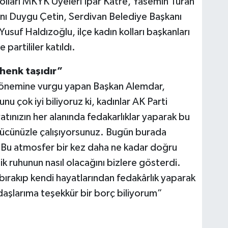
lları MKYK Üyeleri İpar Katre, Yasemin Turan
kanı Duygu Çetin, Serdivan Belediye Başkanı
usuf Haldızoğlu, ilçe kadın kolları başkanları
partililer katıldı.
ihenk taşıdır”
 önemine vurgu yapan Başkan Alemdar,
nu çok iyi biliyoruz ki, kadınlar AK Parti
yatınızın her alanında fedakarlıklar yaparak bu
ücünüzle çalışıyorsunuz. Bugün burada
 Bu atmosfer bir kez daha ne kadar doğru
 ruhunun nasıl olacağını bizlere gösterdi.
bırakıp kendi hayatlarından fedakârlık yaparak
daşlarıma teşekkür bir borç biliyorum”