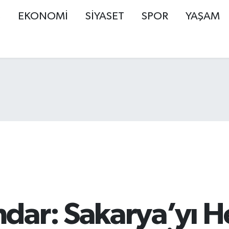
Ş
EKONOMİ
SİYASET
SPOR
YAŞAM
dar: Sakarya’yı H