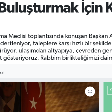
Buluşturmak İçin Ka
nışma Meclisi toplantısında konuşan Başkan
ertleniyor, taleplere karşı hızlı bir şekild
yor, ulaşımdan altyapıya, çevreden gençl
t gösteriyoruz. Rabbim birlikteliğimizi dai
ESI