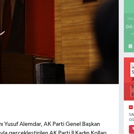
İMS
04:
SA
GÜ
ı Yusuf Alemdar, AK Parti Genel Başkan
yla gerçekleştirilen AK Parti İl Kadın Kolları