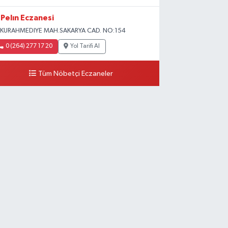
Pelın Eczanesi
KURAHMEDIYE MAH.SAKARYA CAD. NO:154
0 (264) 277 17 20
Yol Tarifi Al
Tüm Nöbetçi Eczaneler