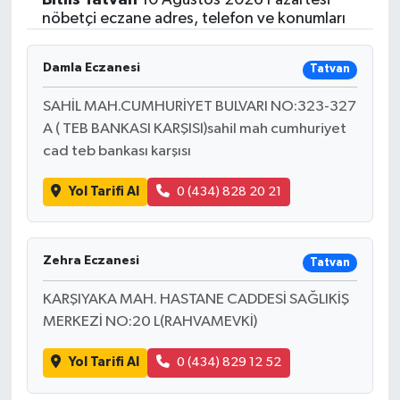
nöbetçi eczane adres, telefon ve konumları
Damla Eczanesi
Tatvan
SAHİL MAH.CUMHURİYET BULVARI NO:323-327
A ( TEB BANKASI KARŞISI)sahil mah cumhuriyet
cad teb bankası karşısı
Yol Tarifi Al
0 (434) 828 20 21
Zehra Eczanesi
Tatvan
KARŞIYAKA MAH. HASTANE CADDESİ SAĞLIKİŞ
MERKEZİ NO:20 L(RAHVAMEVKİ)
Yol Tarifi Al
0 (434) 829 12 52