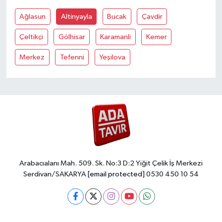
Ağlasun
Altinyayla
Bucak
Çavdir
Çeltikçi
Gölhisar
Karamanli
Kemer
Merkez
Tefenni
Yeşilova
Arabacıalanı Mah. 509. Sk. No:3 D:2 Yiğit Çelik İş Merkezi
Serdivan/SAKARYA
[email protected]
0530 450 10 54