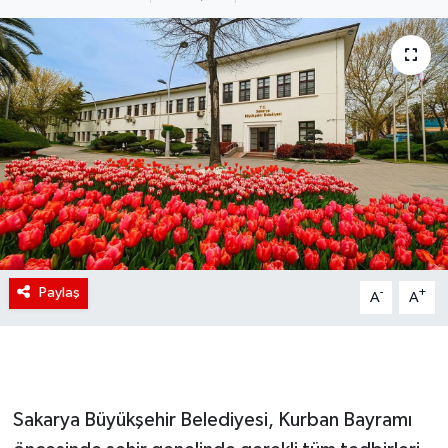
Paylaş
-
+
A
A
Sakarya Büyükşehir Belediyesi, Kurban Bayramı