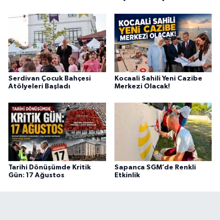
Serdivan Çocuk Bahçesi
Kocaali Sahili Yeni Cazibe
Atölyeleri Başladı
Merkezi Olacak!
Tarihi Dönüşümde Kritik
Sapanca SGM’de Renkli
Gün: 17 Ağustos
Etkinlik