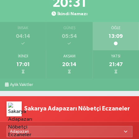
20:30
İkindi Namazı
İMSAK
GÜNEŞ
ÖĞLE
04:14
05:54
13:09
İKINDI
AKŞAM
YATSI
17:01
20:14
21:47
Aylık Vakitler
Sakarya Adapazarı Nöbetçi Eczaneler