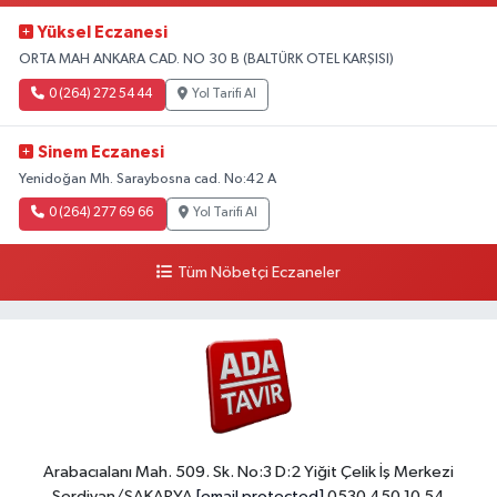
Yüksel Eczanesi
ORTA MAH ANKARA CAD. NO 30 B (BALTÜRK OTEL KARŞISI)
0 (264) 272 54 44
Yol Tarifi Al
Sinem Eczanesi
Yenidoğan Mh. Saraybosna cad. No:42 A
0 (264) 277 69 66
Yol Tarifi Al
Tüm Nöbetçi Eczaneler
Arabacıalanı Mah. 509. Sk. No:3 D:2 Yiğit Çelik İş Merkezi
Serdivan/SAKARYA
[email protected]
0530 450 10 54