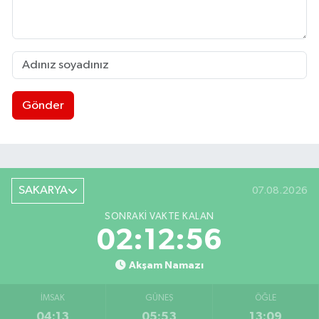
Gönder
SAKARYA
07.08.2026
SONRAKI VAKTE KALAN
02:12:56
Akşam Namazı
İMSAK
GÜNEŞ
ÖĞLE
04:13
05:53
13:09