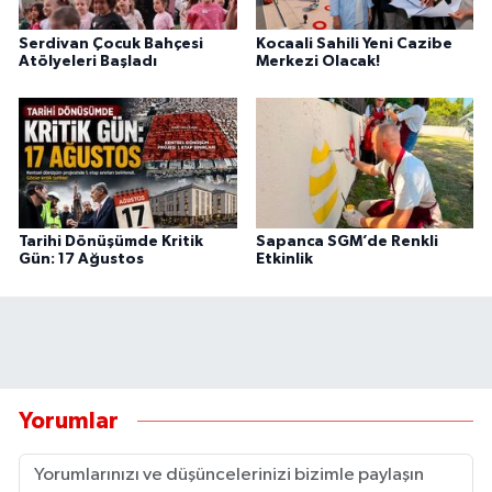
Serdivan Çocuk Bahçesi
Kocaali Sahili Yeni Cazibe
Atölyeleri Başladı
Merkezi Olacak!
Tarihi Dönüşümde Kritik
Sapanca SGM’de Renkli
Gün: 17 Ağustos
Etkinlik
Yorumlar