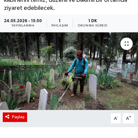
ziyaret edebilecek.
24.05.2026 - 15:50
1
1 DK
YAYINLANMA
PAYLAŞIM
OKUNMA SÜRESI
Paylaş
-
+
A
A