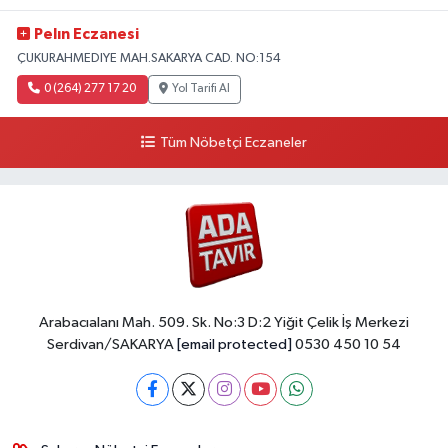
Pelın Eczanesi
ÇUKURAHMEDIYE MAH.SAKARYA CAD. NO:154
0 (264) 277 17 20
Yol Tarifi Al
Tüm Nöbetçi Eczaneler
Arabacıalanı Mah. 509. Sk. No:3 D:2 Yiğit Çelik İş Merkezi
Serdivan/SAKARYA
[email protected]
0530 450 10 54