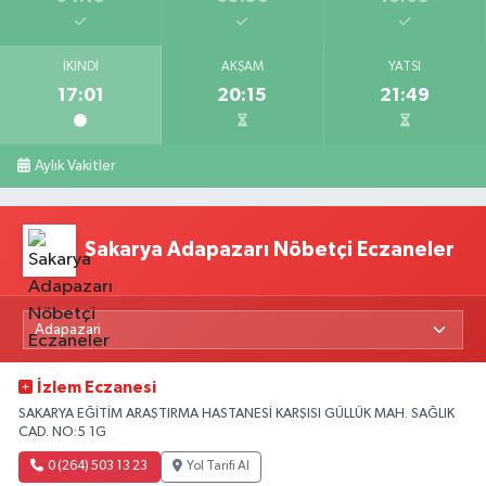
İKINDI
AKŞAM
YATSI
17:01
20:15
21:49
Aylık Vakitler
Sakarya Adapazarı Nöbetçi Eczaneler
İzlem Eczanesi
SAKARYA EĞİTİM ARAŞTIRMA HASTANESİ KARŞISI GÜLLÜK MAH. SAĞLIK
CAD. NO:5 1G
0 (264) 503 13 23
Yol Tarifi Al