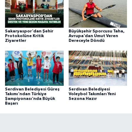
Sakaryaspor'dan Şehir
Büyükşehir Sporcusu Taha,
Protokolüne Kritik
Avrupa’dan Umut Veren
Ziyaretler
Dereceyle Döndü
Serdivan Belediyesi Güreş
Serdivan Belediyesi
Takımı'ndan Türkiye
Voleybol Takımları Yeni
Şampiyonası'nda Büyük
Sezona Hazır
Başarı