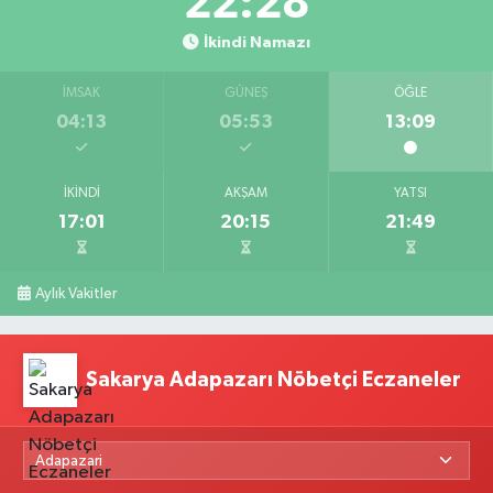
22:27
İkindi Namazı
İMSAK
GÜNEŞ
ÖĞLE
04:13
05:53
13:09
İKINDI
AKŞAM
YATSI
17:01
20:15
21:49
Aylık Vakitler
Sakarya Adapazarı Nöbetçi Eczaneler