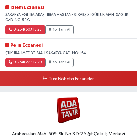
İzlem Eczanesi
SAKARYA EĞİTİM ARAŞTIRMA HASTANESİ KARŞISI GÜLLÜK MAH. SAĞLIK
CAD. NO:5 1G
0 (264) 503 13 23
Yol Tarifi Al
Pelın Eczanesi
ÇUKURAHMEDIYE MAH.SAKARYA CAD. NO:154
0 (264) 277 17 20
Yol Tarifi Al
Tüm Nöbetçi Eczaneler
Arabacıalanı Mah. 509. Sk. No:3 D:2 Yiğit Çelik İş Merkezi