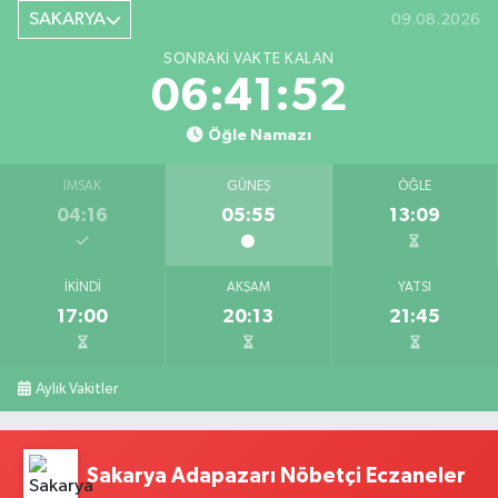
SAKARYA
09.08.2026
SONRAKI VAKTE KALAN
06:41:51
Öğle Namazı
İMSAK
GÜNEŞ
ÖĞLE
04:16
05:55
13:09
İKINDI
AKŞAM
YATSI
17:00
20:13
21:45
Aylık Vakitler
Sakarya Adapazarı Nöbetçi Eczaneler