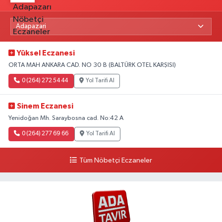
Yüksel Eczanesi
ORTA MAH ANKARA CAD. NO 30 B (BALTÜRK OTEL KARŞISI)
0 (264) 272 54 44
Yol Tarifi Al
Sinem Eczanesi
Yenidoğan Mh. Saraybosna cad. No:42 A
0 (264) 277 69 66
Yol Tarifi Al
Tüm Nöbetçi Eczaneler