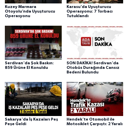
Kuzey Marmara
Karasu’da Uyuşturucu
Otoyolu’nda Uyuşturucu
Operasyonu: 7 Torbacı
Operasyonu
Tutuklandı
Serdivan'da Şok Baskın:
SON DAKİKA! Serdivan'da
859 Ürüne El Konuldu
Otobüs Durağında Cansız
Bedeni Bulundu
Sakarya'da İş Kazaları Peş
Hendek'te Otomobil ile
Peşe Geldi
Motosiklet Çarpıştı: 2 Yaralı