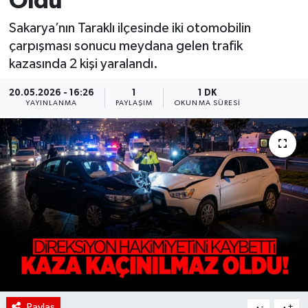
Oldu
Sakarya’nın Taraklı ilçesinde iki otomobilin
çarpışması sonucu meydana gelen trafik
kazasında 2 kişi yaralandı.
20.05.2026 - 16:26
1
1 DK
YAYINLANMA
PAYLAŞIM
OKUNMA SÜRESI
Paylaş
-
+