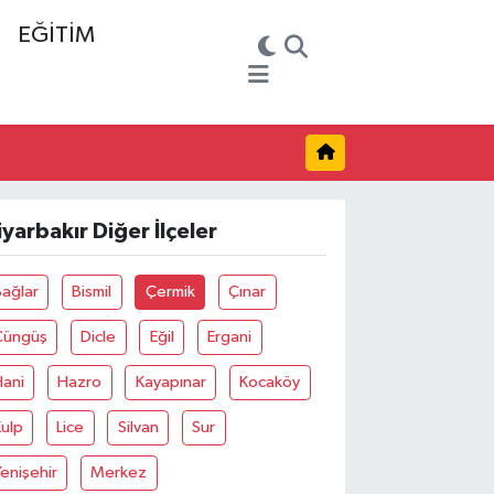
EĞİTİM
iyarbakır Diğer İlçeler
ağlar
Bismil
Çermik
Çınar
Çüngüş
Dicle
Eğil
Ergani
Hani
Hazro
Kayapınar
Kocaköy
ulp
Lice
Silvan
Sur
enişehir
Merkez