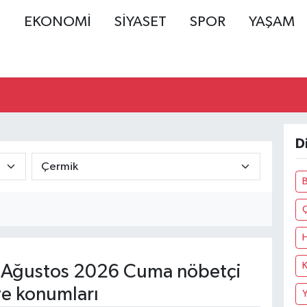
Ş
EKONOMİ
SİYASET
SPOR
YAŞAM
D
B
K
Ağustos 2026 Cuma nöbetçi
ve konumları
Y