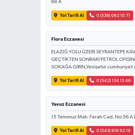
BB A
Yol Tarifi Al
0 (536) 062 10 71
Flora Eczanesi
ELAZIĞ YOLU ÜZERİ SEYRANTEPE K
GEÇTİKTEN SONRAKİ PETROL OFİSİN
SOKAĞA GİRİN,Yenişehir cumhuriyet ai
Yol Tarifi Al
0 (542) 134 13 46
Yavuz Eczanesi
15 Temmuz Mah. Ferah Cad. No:56 A (S
Yol Tarifi Al
0 (543) 616 92 19