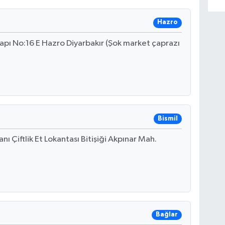
Hazro
yapı No:16 E Hazro Diyarbakır (Şok market çaprazı
Bismil
nı Çiftlik Et Lokantası Bitişiği Akpınar Mah.
Bağlar