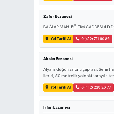
Zafer Eczanesi
BAĞLAR MAH. EĞİTİM CADDESİ 4 D DİŞ
Yol Tarifi Al
0 (412) 711 60 86
Akalın Eczanesi
Alyans düğün salonu çaprazı, Şehir has
ilerisi, 50 metrelik yoldaki karayıl site
Yol Tarifi Al
0 (412) 228 20 77
Irfan Eczanesi