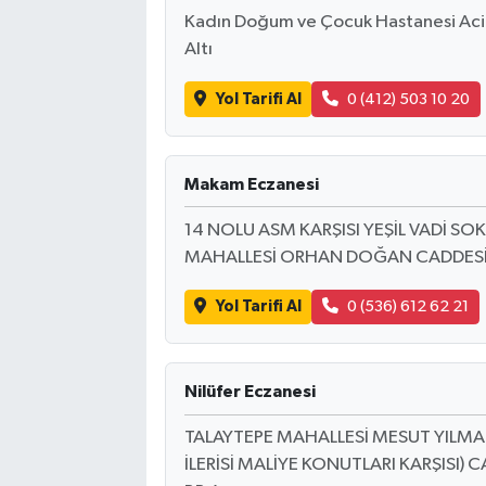
Kadın Doğum ve Çocuk Hastanesi Acil K
Altı
Yol Tarifi Al
0 (412) 503 10 20
Makam Eczanesi
14 NOLU ASM KARŞISI YEŞİL VADİ S
MAHALLESİ ORHAN DOĞAN CADDESİ
Yol Tarifi Al
0 (536) 612 62 21
Nilüfer Eczanesi
TALAYTEPE MAHALLESİ MESUT YILM
İLERİSİ MALİYE KONUTLARI KARŞISI) C