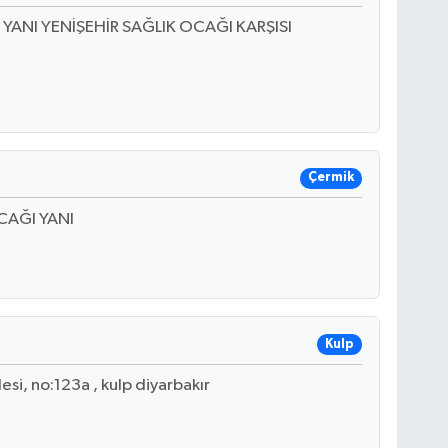
. YANI YENİŞEHİR SAĞLIK OCAĞI KARŞISI
Çermik
OCAĞI YANI
Kulp
si, no:123a , kulp diyarbakır