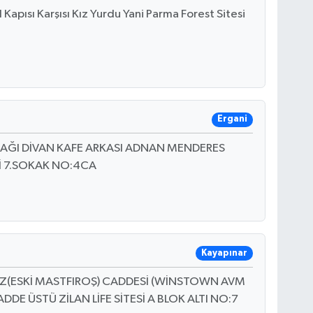
apısı Karşısı Kız Yurdu Yani Parma Forest Sitesi
Ergani
OKAĞI DİVAN KAFE ARKASI ADNAN MENDERES
 7.SOKAK NO:4CA
Kayapınar
AZ(ESKİ MASTFIROŞ) CADDESİ (WİNSTOWN AVM
ADDE ÜSTÜ ZİLAN LİFE SİTESİ A BLOK ALTI NO:7