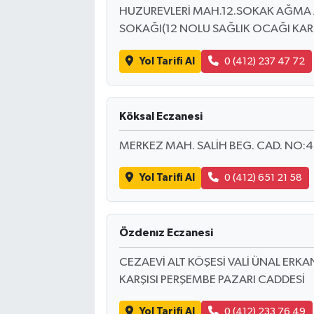
HUZUREVLERİ MAH.12.SOKAK AĞMA AP
SOKAĞI(12 NOLU SAĞLIK OCAĞI KARŞ
Yol Tarifi Al
0 (412) 237 47 72
Köksal Eczanesi
MERKEZ MAH. SALİH BEG. CAD. NO:4
Yol Tarifi Al
0 (412) 651 21 58
Özdenız Eczanesi
CEZAEVİ ALT KÖŞESİ VALİ ÜNAL ERKA
KARŞISI PERŞEMBE PAZARI CADDESİ
Yol Tarifi Al
0 (412) 233 76 49