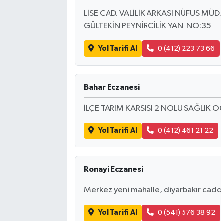
LİSE CAD. VALİLİK ARKASI NÜFUS MÜD
GÜLTEKİN PEYNİRCİLİK YANI NO:35
Yol Tarifi Al
0 (412) 223 73 66
Bahar Eczanesi
İLÇE TARIM KARŞISI 2 NOLU SAĞLIK 
Yol Tarifi Al
0 (412) 461 21 22
Ronayi Eczanesi
Merkez yeni mahalle, diyarbakır cadde
Yol Tarifi Al
0 (541) 576 38 92