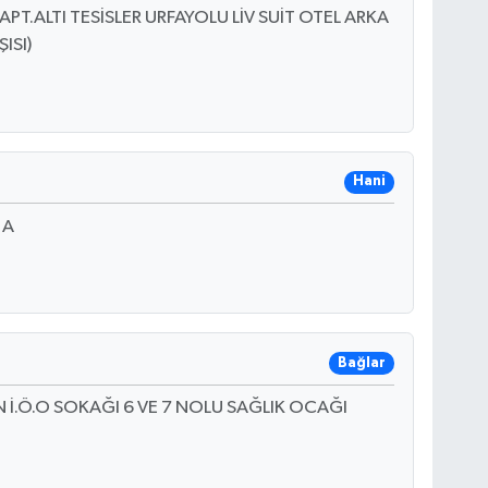
T.ALTI TESİSLER URFAYOLU LİV SUİT OTEL ARKA
ISI)
Hani
 A
Bağlar
N İ.Ö.O SOKAĞI 6 VE 7 NOLU SAĞLIK OCAĞI