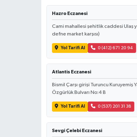
Hazro Eczanesi
Cami mahallesi şehitlik caddesi Ulaş 
defne market karşısı)
Yol Tarifi Al
0 (412) 671 20 94
Atlantis Eczanesi
Bismil Çarşı girişi Turuncu Kuruyemiş Ya
Özgürlük Bulvarı No:4 B
Yol Tarifi Al
0 (537) 201 31 38
Sevgi Çelebi Eczanesi