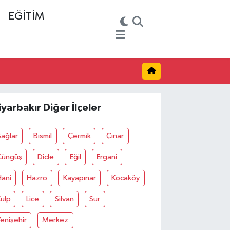
EĞİTİM
iyarbakır Diğer İlçeler
ağlar
Bismil
Çermik
Çınar
Çüngüş
Dicle
Eğil
Ergani
Hani
Hazro
Kayapınar
Kocaköy
ulp
Lice
Silvan
Sur
enişehir
Merkez