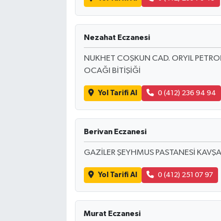
Nezahat Eczanesi
NUKHET COŞKUN CAD. ORYIL PETROL 
OCAĞI BİTİŞİĞİ
Yol Tarifi Al
0 (412) 236 94 94
Berivan Eczanesi
GAZİLER ŞEYHMUS PASTANESİ KAVŞA
Yol Tarifi Al
0 (412) 251 07 97
Murat Eczanesi