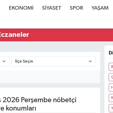
Ş
EKONOMİ
SİYASET
SPOR
YAŞAM
Eczaneler
D
B
K
 2026 Perşembe nöbetçi
ve konumları
Y