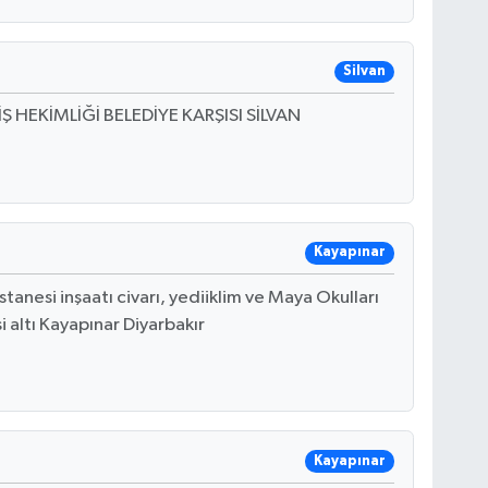
Silvan
 HEKİMLİĞİ BELEDİYE KARŞISI SİLVAN
Kayapınar
tanesi inşaatı civarı, yediiklim ve Maya Okulları
si altı Kayapınar Diyarbakır
Kayapınar