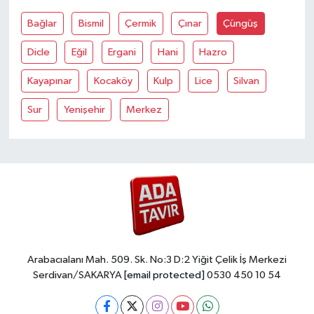
Bağlar
Bismil
Çermik
Çınar
Çüngüş
Dicle
Eğil
Ergani
Hani
Hazro
Kayapınar
Kocaköy
Kulp
Lice
Silvan
Sur
Yenişehir
Merkez
Arabacıalanı Mah. 509. Sk. No:3 D:2 Yiğit Çelik İş Merkezi
Serdivan/SAKARYA
[email protected]
0530 450 10 54