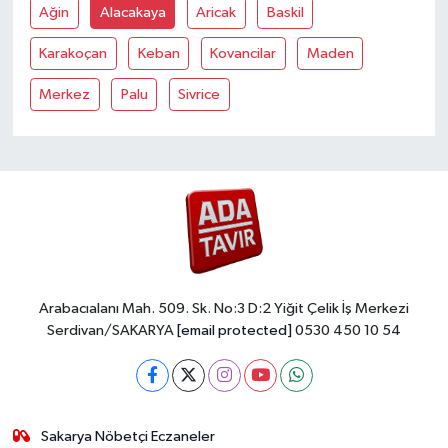
Ağin
Alacakaya
Aricak
Baskil
Karakoçan
Keban
Kovancilar
Maden
Merkez
Palu
Sivrice
Arabacıalanı Mah. 509. Sk. No:3 D:2 Yiğit Çelik İş Merkezi
Serdivan/SAKARYA
[email protected]
0530 450 10 54
Sakarya Nöbetçi Eczaneler