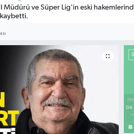
 İl Müdürü ve Süper Lig’in eski hakemleri
kaybetti.
ESI
İMS
04: