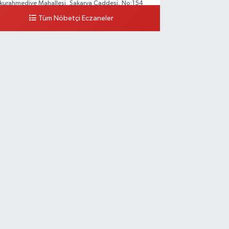
kurahmediye Mahallesi, Sakarya Caddesi, No:154
apazarı Sakarya
Tüm Nöbetçi Eczaneler
0 (264) 277 17 20
Yol Tarifi Al