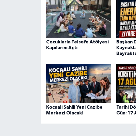
Çocuklarla Felsefe Atölyesi
Başkan Di
Kapılarını Açtı
Kaynakla
Bayrakta
Kocaali Sahili Yeni Cazibe
Tarihi D
Merkezi Olacak!
Gün: 17