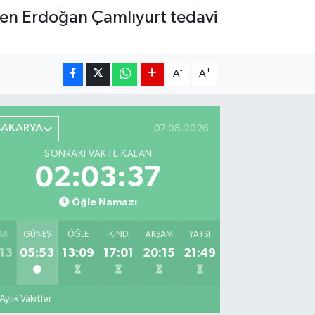
nden Erdoğan Çamlıyurt tedavi
-
+
A
A
SAKARYA
07.08.2026
SONRAKI VAKTE KALAN
02:03:36
Öğle Namazı
AK
GÜNEŞ
ÖĞLE
İKINDI
AKŞAM
YATSI
13
05:53
13:09
17:01
20:15
21:49
Aylık Vakitler