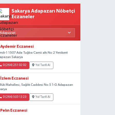
Sakarya Adapazarı Nöbetçi
Eczaneler
Aydemir Eczanesi
mili-1 1507 Ada Tuğba Camii altı No:2 Yenikent
apazarı Sakarya
0 (264) 251 02 02
Yol Tarifi Al
İzlem Eczanesi
llük Mahallesi, Sağlık Caddesi No:5 1-G Adapazarı
karya
0 (264) 503 13 23
Yol Tarifi Al
Pelın Eczanesi