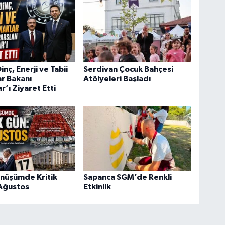
nç, Enerji ve Tabii
Serdivan Çocuk Bahçesi
r Bakanı
Atölyeleri Başladı
r’ı Ziyaret Etti
önüşümde Kritik
Sapanca SGM’de Renkli
 Ağustos
Etkinlik